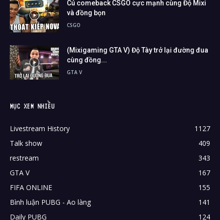
Cú comeback CSGO cực mạnh cùng Độ Mixi
và đồng bọn
CSGO
(Mixigaming GTA V) Độ Tày trở lại đường đua
cùng đồng...
GTA V
MỤC XEM NHIỀU
Livestream History
1127
Talk show
409
restream
343
GTA V
167
FIFA ONLINE
155
Bình luận PUBG - Ao làng
141
Daily PUBG
124