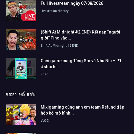
Full livestream ngày 07/08/2026
Livestream History
(Shift At Midnight #2 END) Kết nạp “người
giời” Pino vào...
Shift At Midnight #2 END
Chơi game cùng Tùng Sói và Nhu Nhi – P1
#shorts...
Khác
VIDEO PHỔ BIẾN
Mixigaming cùng anh em team Refund đập
hộp bộ mô hình...
VLOG