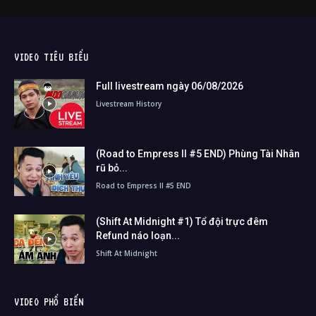
VIDEO TIÊU BIỂU
Full livestream ngày 06/08/2026
Livestream History
(Road to Empress II #5 END) Phùng Tài Nhân
rũ bỏ...
Road to Empress II #5 END
(Shift At Midnight #1) Tổ đội trực đêm
Refund náo loạn...
Shift At Midnight
VIDEO PHỔ BIẾN