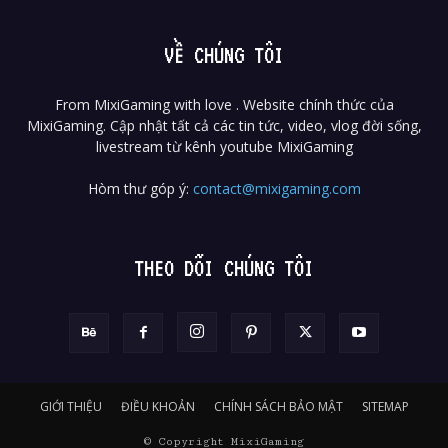
VỀ CHÚNG TÔI
From MixiGaming with love . Website chính thức của
MixiGaming. Cập nhật tất cả các tin tức, video, vlog đời sống,
livestream từ kênh youtube MixiGaming
Hòm thư góp ý:
contact@mixigaming.com
THEO DÕI CHÚNG TÔI
GIỚI THIỆU
ĐIỀU KHOẢN
CHÍNH SÁCH BẢO MẬT
SITEMAP
© Copyright MixiGaming