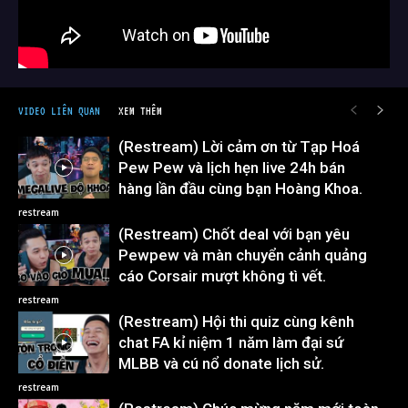
VIDEO LIÊN QUAN
XEM THÊM
(Restream) Lời cảm ơn từ Tạp Hoá
Pew Pew và lịch hẹn live 24h bán
hàng lần đầu cùng bạn Hoàng Khoa.
restream
(Restream) Chốt deal với bạn yêu
Pewpew và màn chuyển cảnh quảng
cáo Corsair mượt không tì vết.
restream
(Restream) Hội thi quiz cùng kênh
chat FA kỉ niệm 1 năm làm đại sứ
MLBB và cú nổ donate lịch sử.
restream