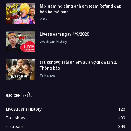
Mixigaming cùng anh em team Refund đập
hộp bộ mô hình...
VLOG
Livestream ngày 4/9/2020
Livestream History
(Talkshow) Trải nhiệm đưa vợ đi đẻ lần 2,
Thông báo...
Talk show
MỤC XEM NHIỀU
Livestream History
1126
Talk show
409
restream
343