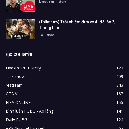
Livestream History
(Talkshow) Trải nhiệm đưa vợ đi đẻ lần 2,
Thông báo...
Talk show
MỤC XEM NHIỀU
Livestream History
1127
Talk show
409
restream
343
GTA V
167
FIFA ONLINE
155
Bình luận PUBG - Ao làng
141
Daily PUBG
124
ARK Survival Evolved
67