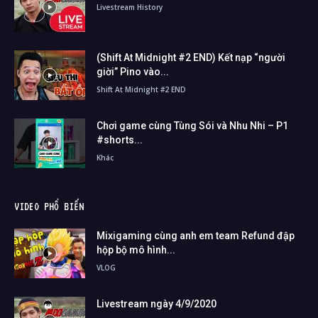
Livestream History
(Shift At Midnight #2 END) Kết nạp “người
giời” Pino vào...
Shift At Midnight #2 END
Chơi game cùng Tùng Sói và Nhu Nhi – P1
#shorts...
Khác
VIDEO PHỔ BIẾN
Mixigaming cùng anh em team Refund đập
hộp bộ mô hình...
VLOG
Livestream ngày 4/9/2020