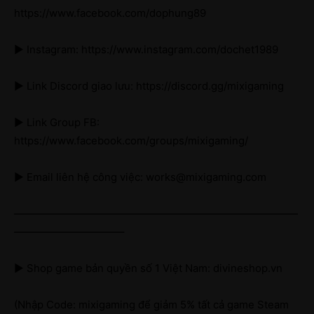
https://www.facebook.com/dophung89
► Instagram: https://www.instagram.com/dochet1989
► Link Discord giao lưu: https://discord.gg/mixigaming
► Link Group FB:
https://www.facebook.com/groups/mixigaming/
► Email liên hệ công việc: works@mixigaming.com
———————————————————————————
——————————–
► Shop game bản quyền số 1 Việt Nam: divineshop.vn
(Nhập Code: mixigaming để giảm 5% tất cả game Steam