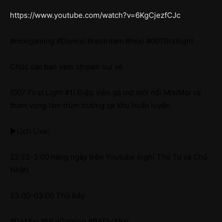
https://www.youtube.com/watch?v=6KgCjezfCJc
#mixigaming #Domixi #restream #mixi #007firstlight
Chúc các bạn xem stream vui vẻ.
(007 First Light #1) Điệp viên gà mờ mới nổi MixiMoi và
tham vọng làm trùm trường tại khu huấn luyện
►Lịch Live:
22:22-3:00 hàng ngày trên Youtube (nghỉ Thứ Tư và Chủ
Nhật)
23:00-03:00 Thứ Bảy
#ĐộMixi #MixiGaming #BộTộcMixi