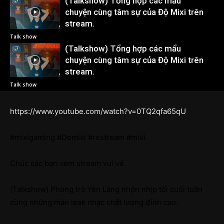
(Talkshow) Tổng hợp các mẩu
chuyện cùng tâm sự của Độ Mixi trên
stream.
Talk show
(Talkshow) Tổng hợp các mẩu
chuyện cùng tâm sự của Độ Mixi trên
stream.
Talk show
https://www.youtube.com/watch?v=0TQ2qfa65qU
#mixigaming #Domixi #restream #mixi
Chúc các bạn xem stream vui vẻ.
(Talkshow) Phòng trà Yên Lãng nhộn nhịp tối cuối tuần
cùng những màn leak nhạc chất lượng đỉnh cao.