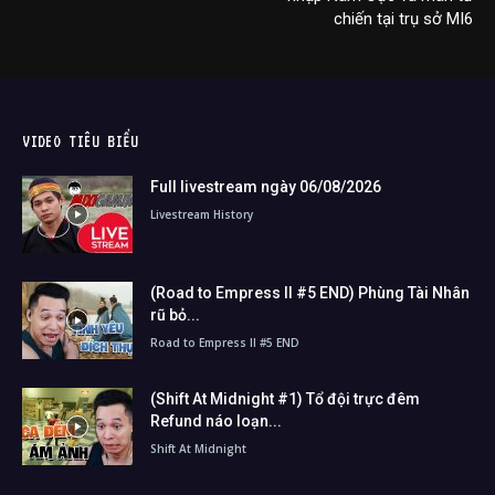
chiến tại trụ sở MI6
VIDEO TIÊU BIỂU
Full livestream ngày 06/08/2026
Livestream History
(Road to Empress II #5 END) Phùng Tài Nhân
rũ bỏ...
Road to Empress II #5 END
(Shift At Midnight #1) Tổ đội trực đêm
Refund náo loạn...
Shift At Midnight