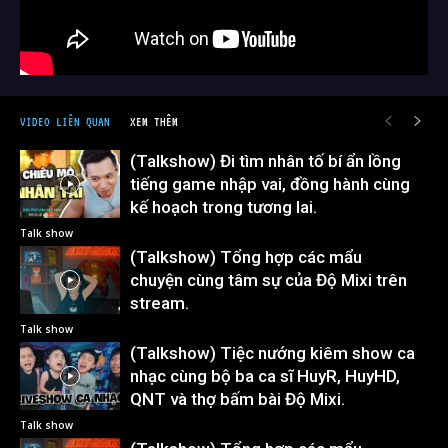
VIDEO LIÊN QUAN
XEM THÊM
(Talkshow) Đi tìm nhân tố bí ẩn lồng
tiếng game nhập vai, đồng hành cùng
kế hoạch trong tương lai.
Talk show
(Talkshow) Tổng hợp các mẩu
chuyện cùng tâm sự của Độ Mixi trên
stream.
Talk show
(Talkshow) Tiệc nướng kiêm show ca
nhạc cùng bộ ba ca sĩ HuyR, HuyHD,
QNT và thợ bấm bài Độ Mixi.
Talk show