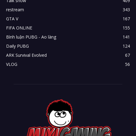
Talk show
409
restream
343
GTA V
167
FIFA ONLINE
155
Bình luận PUBG - Ao làng
141
Daily PUBG
124
ARK Survival Evolved
67
VLOG
56