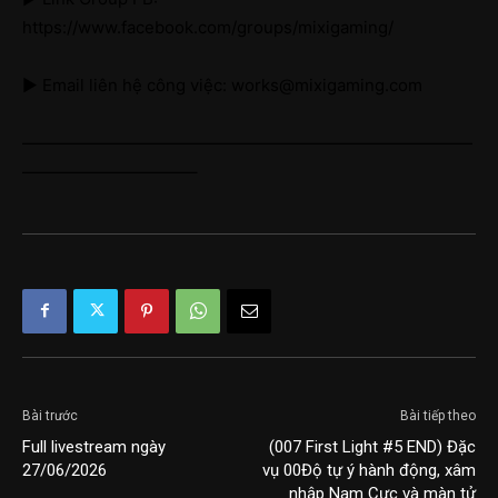
https://www.facebook.com/groups/mixigaming/
► Email liên hệ công việc: works@mixigaming.com
———————————————————————————
——————————–
Bài trước
Bài tiếp theo
Full livestream ngày
(007 First Light #5 END) Đặc
27/06/2026
vụ 00Độ tự ý hành động, xâm
nhập Nam Cực và màn tử