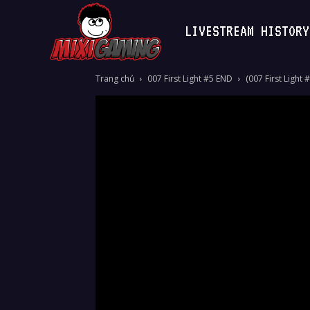
LIVESTREAM HISTORY
MixiGaming
Trang chủ
007 First Light #5 END
(007 First Light