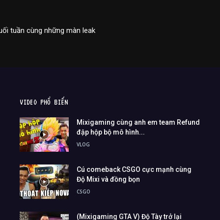
cuối tuần cùng những màn leak
VIDEO PHỔ BIẾN
Mixigaming cùng anh em team Refund
đập hộp bộ mô hình...
VLOG
Cú comeback CSGO cực mạnh cùng
Độ Mixi và đồng bọn
CSGO
(Mixigaming GTA V) Độ Tày trở lại