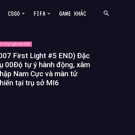
CSGO
FIFA
GAME KHÁC
07 First Light #5 END
007 First Light #5 END) Đặc
ụ 00Độ tự ý hành động, xâm
hập Nam Cực và màn tử
hiến tại trụ sở MI6