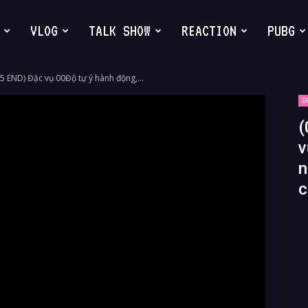
VLOG
TALK SHOW
REACTION
PUBG
 #5 END) Đặc vụ 00Độ tự ý hành động,...
0
(
v
n
c