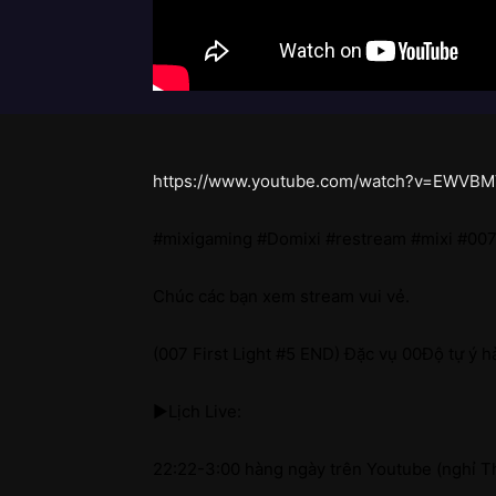
https://www.youtube.com/watch?v=EWVB
#mixigaming #Domixi #restream #mixi #007f
Chúc các bạn xem stream vui vẻ.
(007 First Light #5 END) Đặc vụ 00Độ tự ý 
►Lịch Live:
22:22-3:00 hàng ngày trên Youtube (nghỉ T