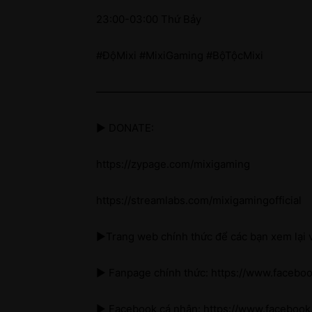
23:00-03:00 Thứ Bảy
#ĐộMixi #MixiGaming #BộTộcMixi
————————————————————
► DONATE:
https://zypage.com/mixigaming
https://streamlabs.com/mixigamingofficial
►Trang web chính thức để các bạn xem lại v
► Fanpage chính thức: https://www.facebo
► Facebook cá nhân: https://www.faceboo