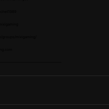
ochet1989
/mixigaming
m/groups/mixigaming/
ing.com
—————————————————–