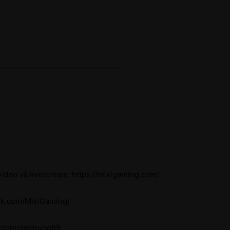
————————————————-
ideo và livestream: https://mixigaming.com/
ok.com/MixiGaming/
k.com/dophung89