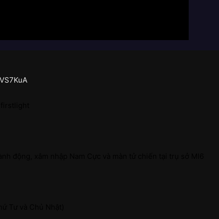
MVS7KuA
irstlight
hành động, xâm nhập Nam Cực và màn tử chiến tại trụ sở MI6
hứ Tư và Chủ Nhật)