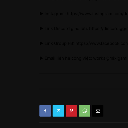
► Instagram: https://www.instagram.com/d
► Link Discord giao lưu: https://discord.gg
► Link Group FB: https://www.facebook.co
► Email liên hệ công việc: works@mixigam
————————————————————