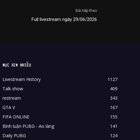
Bài tiếp theo
Full livestream ngày 29/06/2026
MỤC XEM NHIỀU
Livestream History
1127
Talk show
409
restream
343
GTA V
167
FIFA ONLINE
155
Bình luận PUBG - Ao làng
141
Daily PUBG
124