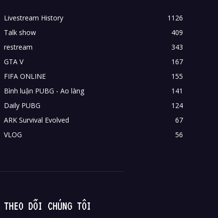
Livestream History
1126
Talk show
409
restream
343
GTA V
167
FIFA ONLINE
155
Bình luận PUBG - Ao làng
141
Daily PUBG
124
ARK Survival Evolved
67
VLOG
56
THEO DÕI CHÚNG TÔI