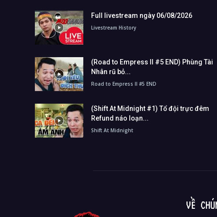
Full livestream ngày 06/08/2026
Livestream History
(Road to Empress II #5 END) Phùng Tài
Nhân rũ bỏ...
Road to Empress II #5 END
(Shift At Midnight #1) Tổ đội trực đêm
Refund náo loạn...
Shift At Midnight
VỀ CHÚ