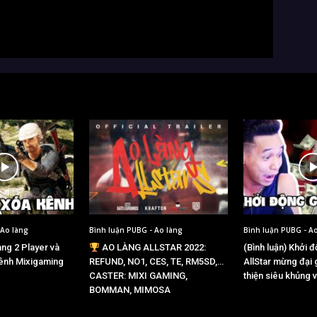
 Ao làng
Bình luận PUBG - Ao làng
Bình luận PUBG - A
àng 2 Player và
AO LÀNG ALLSTAR 2022:
(Bình luận) Khởi 
ênh Mixigaming
REFUND, NO1, CES, TE, RM5SD,…
AllStar mừng đại 
CASTER: MIXI GAMING,
thiện siêu khủng v
BOMMAN, MIMOSA