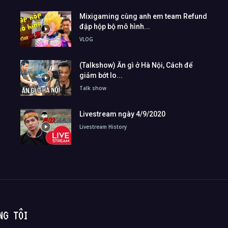
Mixigaming cùng anh em team Refund
đập hộp bộ mô hình...
VLOG
(Talkshow) Ăn gì ở Hà Nội, Cách để
giảm bớt lo...
Talk show
Livestream ngày 4/9/2020
Livestream History
NG TÔI