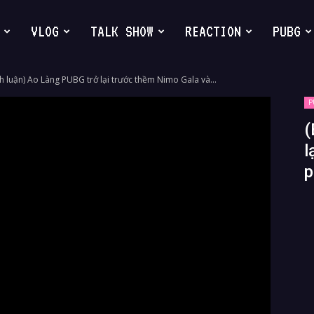
VLOG
TALK SHOW
REACTION
PUBG
h luận) Ao Làng PUBG trở lại trước thềm Nimo Gala và...
P
(
l
p