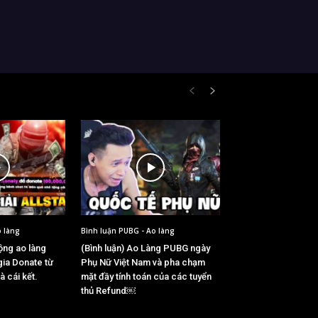
o làng
Bình luận PUBG - Ao làng
động ao làng
(Bình luận) Ao Làng PUBG ngày
gia Donate từ
Phụ Nữ Việt Nam và pha chạm
à cái kết.
mặt đầy tính toán của các tuyển
thủ Refund￼