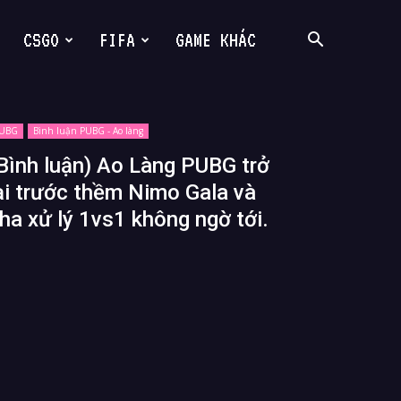
CSGO
FIFA
GAME KHÁC
UBG
Bình luận PUBG - Ao làng
Bình luận) Ao Làng PUBG trở
ại trước thềm Nimo Gala và
ha xử lý 1vs1 không ngờ tới.