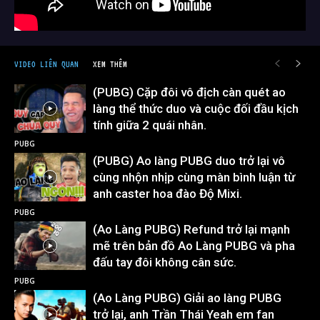
VIDEO LIÊN QUAN
XEM THÊM
(PUBG) Cặp đôi vô địch càn quét ao
làng thể thức duo và cuộc đối đầu kịch
tính giữa 2 quái nhân.
PUBG
(PUBG) Ao làng PUBG duo trở lại vô
cùng nhộn nhịp cùng màn bình luận từ
anh caster hoa đào Độ Mixi.
PUBG
(Ao Làng PUBG) Refund trở lại mạnh
mẽ trên bản đồ Ao Làng PUBG và pha
đấu tay đôi không cân sức.
PUBG
(Ao Làng PUBG) Giải ao làng PUBG
trở lại, anh Trần Thái Yeah em fan