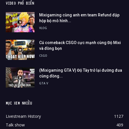
VIDEO PHỔ BIẾN
Mixigaming cùng anh em team Refund đập
hộp bộ mô hình...
VLOG
Cú comeback CSGO cực mạnh cùng Độ Mixi
và đồng bọn
CSGO
(Mixigaming GTA V) Độ Tày trở lại đường đua
cùng đồng...
GTA V
MỤC XEM NHIỀU
Livestream History
1127
Talk show
409