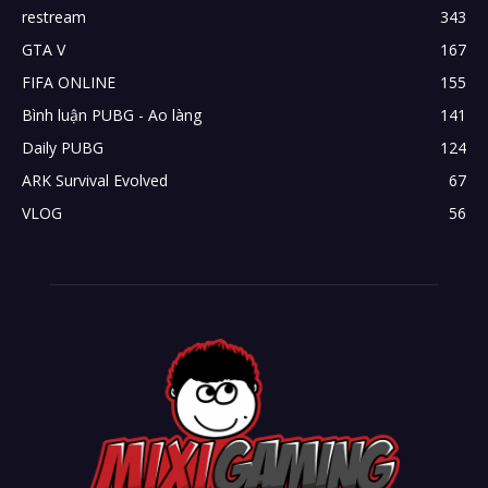
restream
343
GTA V
167
FIFA ONLINE
155
Bình luận PUBG - Ao làng
141
Daily PUBG
124
ARK Survival Evolved
67
VLOG
56