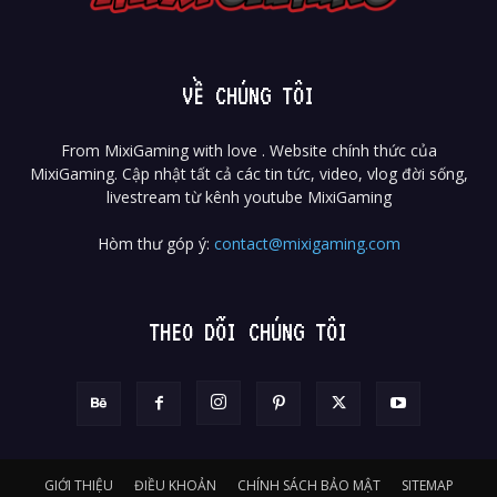
VỀ CHÚNG TÔI
From MixiGaming with love . Website chính thức của
MixiGaming. Cập nhật tất cả các tin tức, video, vlog đời sống,
livestream từ kênh youtube MixiGaming
Hòm thư góp ý:
contact@mixigaming.com
THEO DÕI CHÚNG TÔI
GIỚI THIỆU
ĐIỀU KHOẢN
CHÍNH SÁCH BẢO MẬT
SITEMAP