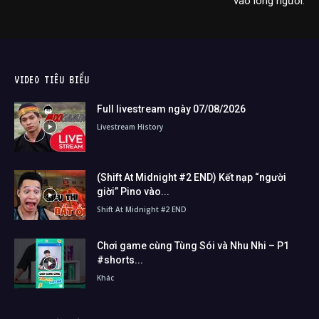
vào lòng người.
VIDEO TIÊU BIỂU
Full livestream ngày 07/08/2026
Livestream History
(Shift At Midnight #2 END) Kết nạp “người
giời” Pino vào...
Shift At Midnight #2 END
Chơi game cùng Tùng Sói và Nhu Nhi – P1
#shorts...
Khác