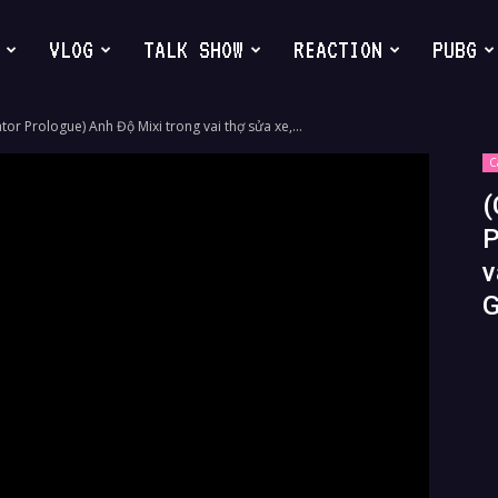
VLOG
TALK SHOW
REACTION
PUBG
tor Prologue) Anh Độ Mixi trong vai thợ sửa xe,...
C
(
P
v
G