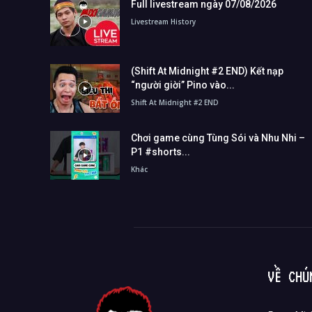
Full livestream ngày 07/08/2026
Livestream History
(Shift At Midnight #2 END) Kết nạp
“người giời” Pino vào...
Shift At Midnight #2 END
Chơi game cùng Tùng Sói và Nhu Nhi –
P1 #shorts...
Khác
VỀ CHÚ