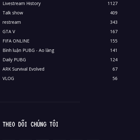
Livestream History
1127
Talk show
409
restream
343
GTA V
167
FIFA ONLINE
155
Bình luận PUBG - Ao làng
141
Daily PUBG
124
ARK Survival Evolved
67
VLOG
56
THEO DÕI CHÚNG TÔI