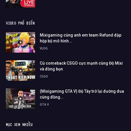
VIDEO PHỔ BIẾN
Mixigaming cùng anh em team Refund đập
hộp bộ mô hình...
VLOG
Cú comeback CSGO cực mạnh cùng Độ Mixi
và đồng bọn
CSGO
(Mixigaming GTA V) Độ Tày trở lại đường đua
cùng đồng...
GTA V
MỤC XEM NHIỀU