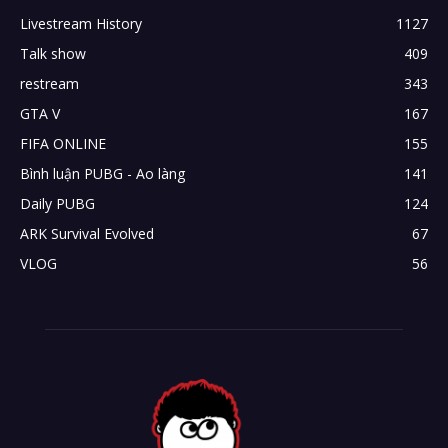
Livestream History
1127
Talk show
409
restream
343
GTA V
167
FIFA ONLINE
155
Bình luận PUBG - Ao làng
141
Daily PUBG
124
ARK Survival Evolved
67
VLOG
56