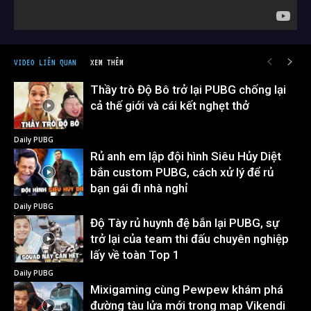
VIDEO LIÊN QUAN
XEM THÊM
Thầy trò Độ Bô trở lại PUBG chống lại
cả thế giới và cái kết nghẹt thở
Daily PUBG
Rủ anh em lập đội hình Siêu Hủy Diệt
bắn custom PUBG, cách xử lý để rủ
bạn gái đi nhà nghỉ
Daily PUBG
Độ Tày rủ huynh đệ bắn lại PUBG, sự
trở lại của team thi đấu chuyên nghiệp
lấy về toàn Top 1
Daily PUBG
Mixigaming cùng Pewpew khám phá
đường tàu lửa mới trong map Vikendi