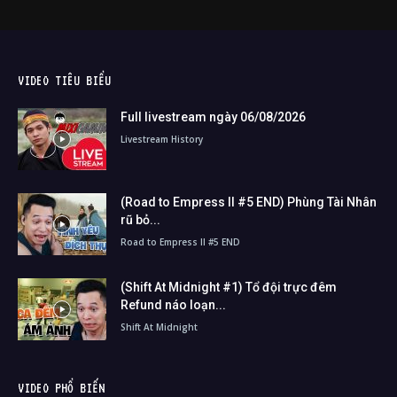
VIDEO TIÊU BIỂU
Full livestream ngày 06/08/2026
Livestream History
(Road to Empress II #5 END) Phùng Tài Nhân
rũ bỏ...
Road to Empress II #5 END
(Shift At Midnight #1) Tổ đội trực đêm
Refund náo loạn...
Shift At Midnight
VIDEO PHỔ BIẾN