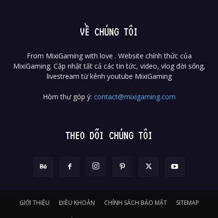
VỀ CHÚNG TÔI
From MixiGaming with love . Website chính thức của
MixiGaming. Cập nhật tất cả các tin tức, video, vlog đời sống,
livestream từ kênh youtube MixiGaming
Hòm thư góp ý:
contact@mixigaming.com
THEO DÕI CHÚNG TÔI
GIỚI THIỆU
ĐIỀU KHOẢN
CHÍNH SÁCH BẢO MẬT
SITEMAP