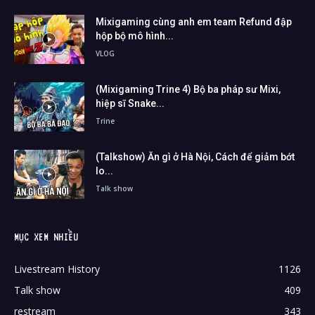
Mixigaming cùng anh em team Refund đập
hộp bộ mô hình...
VLOG
(Mixigaming Trine 4) Bộ ba pháp sư Mixi,
hiệp sĩ Snake...
Trine
(Talkshow) Ăn gì ở Hà Nội, Cách để giảm bớt
lo...
Talk show
MỤC XEM NHIỀU
Livestream History
1126
Talk show
409
restream
343