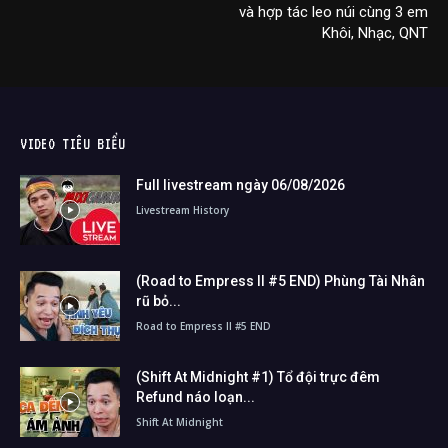
và hợp tác leo núi cùng 3 em
Khôi, Nhạc, QNT
VIDEO TIÊU BIỂU
Full livestream ngày 06/08/2026
Livestream History
(Road to Empress II #5 END) Phùng Tài Nhân
rũ bỏ...
Road to Empress II #5 END
(Shift At Midnight #1) Tổ đội trực đêm
Refund náo loạn...
Shift At Midnight