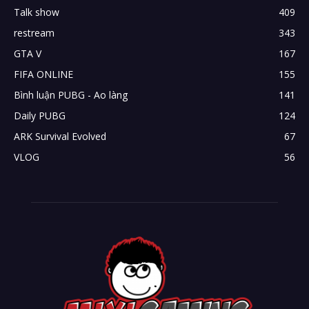
Talk show
409
restream
343
GTA V
167
FIFA ONLINE
155
Bình luận PUBG - Ao làng
141
Daily PUBG
124
ARK Survival Evolved
67
VLOG
56