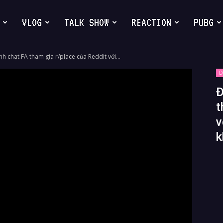
VLOG
TALK SHOW
REACTION
PUBG
h chat FA tham gia r/place của Reddit với...
D
Đ
t
v
k