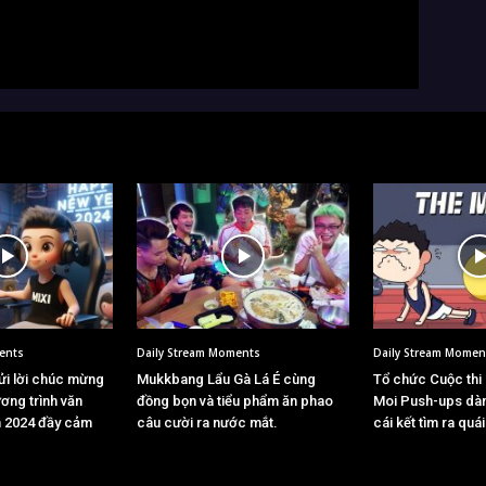
ents
Daily Stream Moments
Daily Stream Momen
i lời chúc mừng
Mukkbang Lẩu Gà Lá É cùng
Tổ chức Cuộc thi
ơng trình văn
đồng bọn và tiểu phẩm ăn phao
Moi Push-ups dà
 2024 đầy cảm
câu cười ra nước mắt.
cái kết tìm ra quá