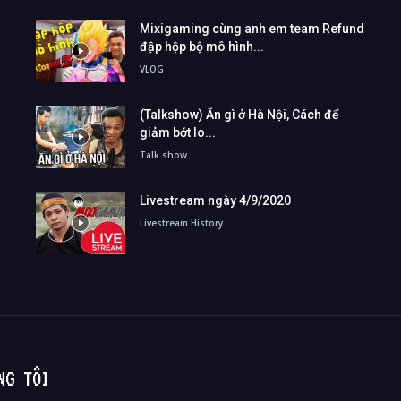
Mixigaming cùng anh em team Refund
đập hộp bộ mô hình...
VLOG
(Talkshow) Ăn gì ở Hà Nội, Cách để
giảm bớt lo...
Talk show
Livestream ngày 4/9/2020
Livestream History
NG TÔI