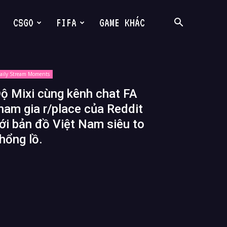
CSGO
FIFA
GAME KHÁC
aily Stream Moments
ộ Mixi cùng kênh chat FA
ham gia r/place của Reddit
ới bản đồ Việt Nam siêu to
hổng lồ.