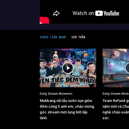
VIDEO LIÊN QUAN
XEM THÊM
Daily Stream Moments
Daily Stream Mom
Mukbang nồi lẩu sườn sụn giữa
Team Refund gử
đêm cùng 5 anh em, chào mừng
năm mới và Chư
góc stream mới lung linh lấp
nghệ chào xuân
lánh.
xúc.