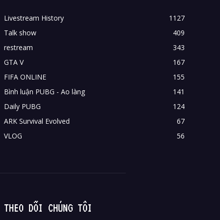
Livestream History
1127
Talk show
409
restream
343
GTA V
167
FIFA ONLINE
155
Bình luận PUBG - Ao làng
141
Daily PUBG
124
ARK Survival Evolved
67
VLOG
56
THEO DÕI CHÚNG TÔI