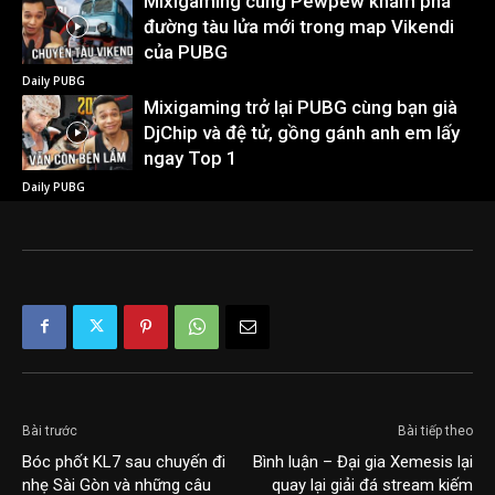
Mixigaming cùng Pewpew khám phá
đường tàu lửa mới trong map Vikendi
của PUBG
Daily PUBG
Mixigaming trở lại PUBG cùng bạn già
DjChip và đệ tử, gồng gánh anh em lấy
ngay Top 1
Daily PUBG
Bài trước
Bài tiếp theo
Bóc phốt KL7 sau chuyến đi
Bình luận – Đại gia Xemesis lại
nhẹ Sài Gòn và những câu
quay lại giải đá stream kiếm