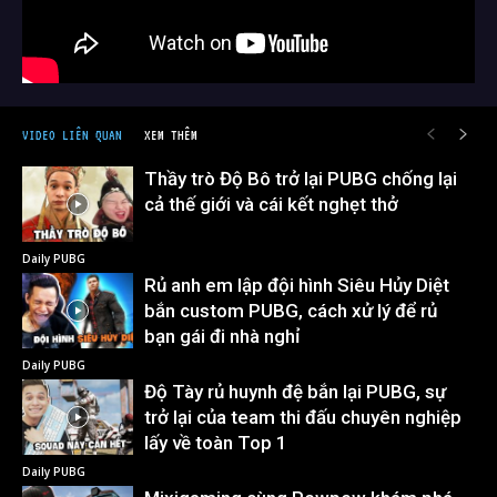
VIDEO LIÊN QUAN
XEM THÊM
Thầy trò Độ Bô trở lại PUBG chống lại
cả thế giới và cái kết nghẹt thở
Daily PUBG
Rủ anh em lập đội hình Siêu Hủy Diệt
bắn custom PUBG, cách xử lý để rủ
bạn gái đi nhà nghỉ
Daily PUBG
Độ Tày rủ huynh đệ bắn lại PUBG, sự
trở lại của team thi đấu chuyên nghiệp
lấy về toàn Top 1
Daily PUBG