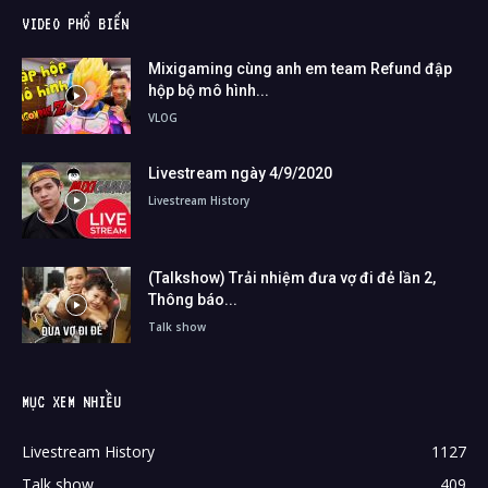
VIDEO PHỔ BIẾN
Mixigaming cùng anh em team Refund đập
hộp bộ mô hình...
VLOG
Livestream ngày 4/9/2020
Livestream History
(Talkshow) Trải nhiệm đưa vợ đi đẻ lần 2,
Thông báo...
Talk show
MỤC XEM NHIỀU
Livestream History
1127
Talk show
409