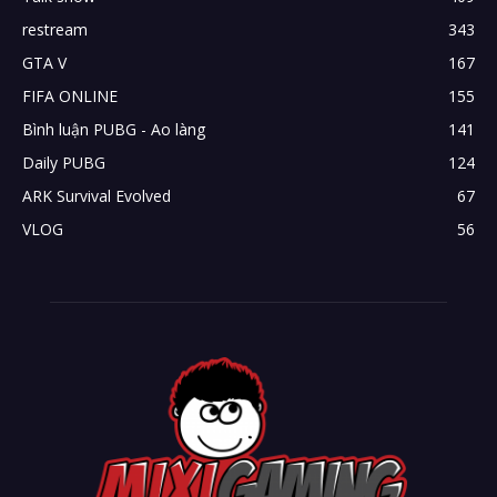
restream
343
GTA V
167
FIFA ONLINE
155
Bình luận PUBG - Ao làng
141
Daily PUBG
124
ARK Survival Evolved
67
VLOG
56