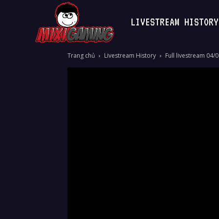
LIVESTREAM HISTORY
MixiGaming
Trang chủ
Livestream History
Full livestream 04/