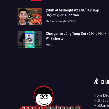
(Shift At Midnight #2 END) Kết nạp
“người giời” Pino vào...
Shift At Midnight #2 END
Chơi game cùng Tùng Sói và Nhu Nhi –
P1 #shorts...
Khác
VỀ CHÚ
From Mixi
nhật tất c
MixiGami