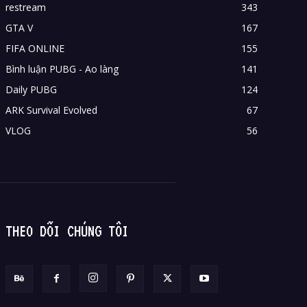
restream
343
GTA V
167
FIFA ONLINE
155
Bình luận PUBG - Ao làng
141
Daily PUBG
124
ARK Survival Evolved
67
VLOG
56
THEO DÕI CHÚNG TÔI