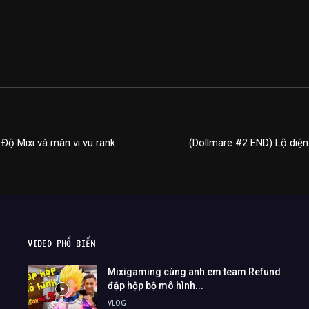
Độ Mixi và màn vi vu rank
(Dollmare #2 END) Lộ diện
VIDEO PHỔ BIẾN
Mixigaming cùng anh em team Refund
đập hộp bộ mô hình...
VLOG