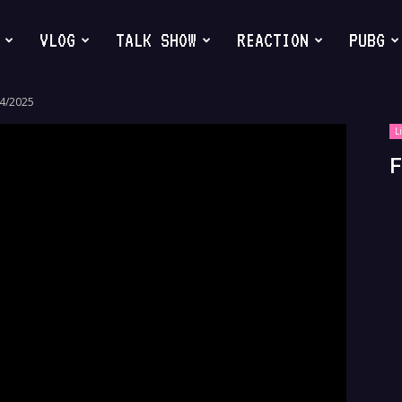
VLOG
TALK SHOW
REACTION
PUBG
04/2025
L
F