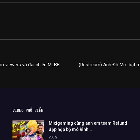
ho viewers và đại chiến MLBB
(Restream) Anh Độ Mixi bật mí
VIDEO PHỔ BIẾN
Mixigaming cùng anh em team Refund
đập hộp bộ mô hình...
VLOG