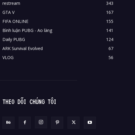
restream
343
GTA V
167
FIFA ONLINE
155
Bình luận PUBG - Ao làng
141
Daily PUBG
124
ARK Survival Evolved
67
VLOG
56
THEO DÕI CHÚNG TÔI