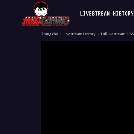
LIVESTREAM HISTORY
MixiGaming
Trang chủ
Livestream History
Full livestream 2/6