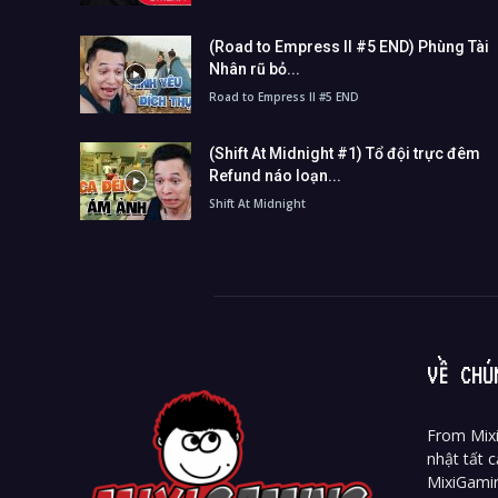
(Road to Empress II #5 END) Phùng Tài
Nhân rũ bỏ...
Road to Empress II #5 END
(Shift At Midnight #1) Tổ đội trực đêm
Refund náo loạn...
Shift At Midnight
VỀ CHÚ
From Mixi
nhật tất c
MixiGami