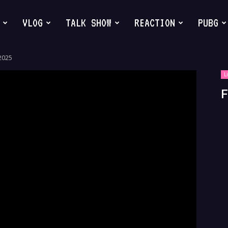
VLOG
TALK SHOW
REACTION
PUBG
/2025
L
F