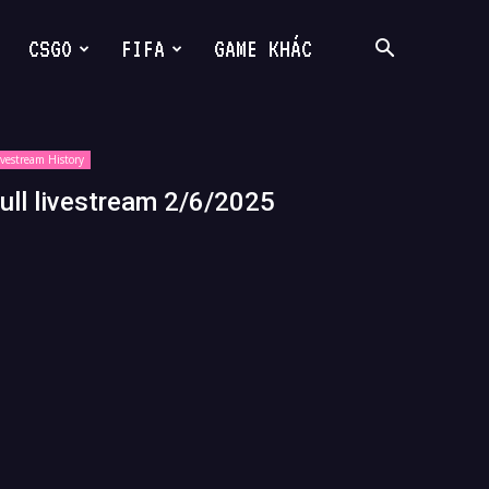
CSGO
FIFA
GAME KHÁC
ivestream History
ull livestream 2/6/2025