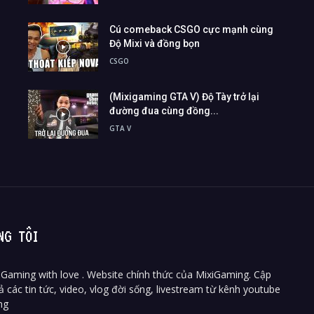
Cú comeback CSGO cực mạnh cùng
Độ Mixi và đồng bọn
CSGO
(Mixigaming GTA V) Độ Tày trở lại
đường đua cùng đồng...
GTA V
NG TÔI
Gaming with love . Website chính thức của MixiGaming. Cập
ả các tin tức, video, vlog đời sống, livestream từ kênh youtube
ng