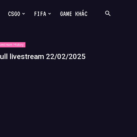
CSGO
FIFA
GAME KHÁC
ivestream History
ull livestream 22/02/2025