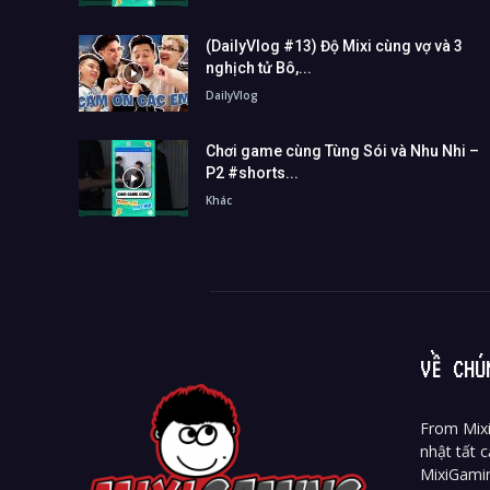
(DailyVlog #13) Độ Mixi cùng vợ và 3
nghịch tử Bô,...
DailyVlog
Chơi game cùng Tùng Sói và Nhu Nhi –
P2 #shorts...
Khác
VỀ CHÚ
From Mixi
nhật tất c
MixiGami