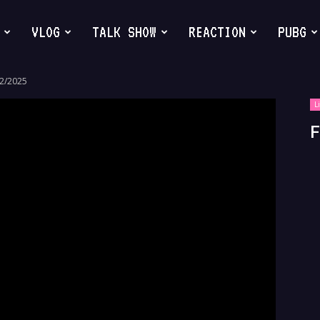
VLOG
TALK SHOW
REACTION
PUBG
02/2025
L
F