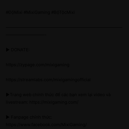
#ĐộMixi #MixiGaming #BộTộcMixi
———————————————————————————
—————————-
► DONATE:
https://zypage.com/mixigaming
https://streamlabs.com/mixigamingofficial
►Trang web chính thức để các bạn xem lại video và
livestream: https://mixigaming.com/
► Fanpage chính thức:
https://www.facebook.com/MixiGaming/