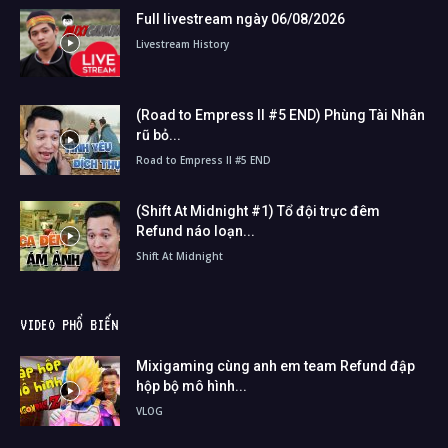
Full livestream ngày 06/08/2026
Livestream History
(Road to Empress II #5 END) Phùng Tài Nhân
rũ bỏ...
Road to Empress II #5 END
(Shift At Midnight #1) Tổ đội trực đêm
Refund náo loạn...
Shift At Midnight
VIDEO PHỔ BIẾN
Mixigaming cùng anh em team Refund đập
hộp bộ mô hình...
VLOG