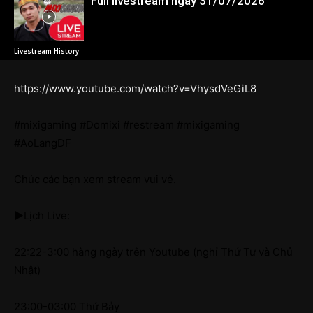
Full livestream ngày 31/07/2026
Livestream History
https://www.youtube.com/watch?v=VhysdVeGiL8
#mixigaming #Domixi #restream #mixigaming
#AoLangDF
Chúc các bạn xem stream vui vẻ.
►Lịch Live:
22:22-3:00 hàng ngày trên Youtube (nghỉ Thứ Tư và Chủ
Nhật)
23:00-03:00 Thứ Bảy