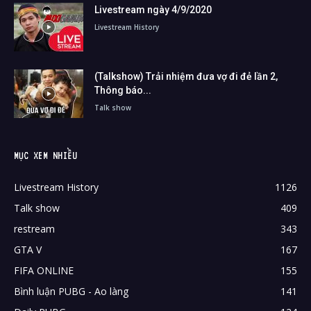
Livestream ngày 4/9/2020
Livestream History
(Talkshow) Trải nhiệm đưa vợ đi đẻ lần 2,
Thông báo...
Talk show
MỤC XEM NHIỀU
Livestream History
1126
Talk show
409
restream
343
GTA V
167
FIFA ONLINE
155
Bình luận PUBG - Ao làng
141