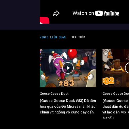
VIDEO LIÊN QUAN
XEM THÊM
Goose Goose Duck
Goose Goose Du
(Goose Goose Duck #83) Dã tâm
(Goose Goose 
hóa quạ của Độ Mixi và màn khẩu
thuật dẫn dụ đ
chiến vịt ngỗng vô cùng gay cấn.
vịt lạc đàn Mixi
ai thấu