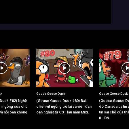
ck
Goose Goose Duck
Goose Goose Duck
Duck #82) Nghệ
(Goose Goose Duck #80) Đại
(Goose Goose Du
àn ngỗng của chú
chiến vịt ngỗng trở lại và viên đạn
dò Canada uy tín 
 và nỗi oan không
oan nghiệt từ CST lâu năm Mixi.
tin sai chỗ của t
Ku Độ.