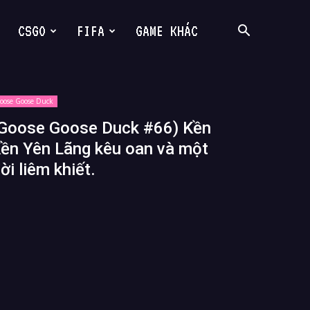
CSGO
FIFA
GAME KHÁC
oose Goose Duck
Goose Goose Duck #66) Kền
ền Yên Lãng kêu oan và một
ời liêm khiết.