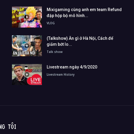
Mixigaming cùng anh em team Refund
đập hộp bộ mô hình...
VLOG
(Talkshow) Ăn gì ở Hà Nội, Cách để
giảm bớt lo...
Talk show
Livestream ngày 4/9/2020
Livestream History
NG TÔI