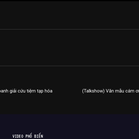
oanh giải cứu tiệm tạp hóa
(Talkshow) Văn mẫu cám ơn
VIDEO PHỔ BIẾN