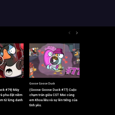
Goose Goose Duck
ck #79) Máy
(Goose Goose Duck #77) Cuộc
và pha đặt niềm
chạm trán giữa CST Mixi cùng
hám tử lừng danh
em Khoa liều và sự lên tiếng của
tình yêu.