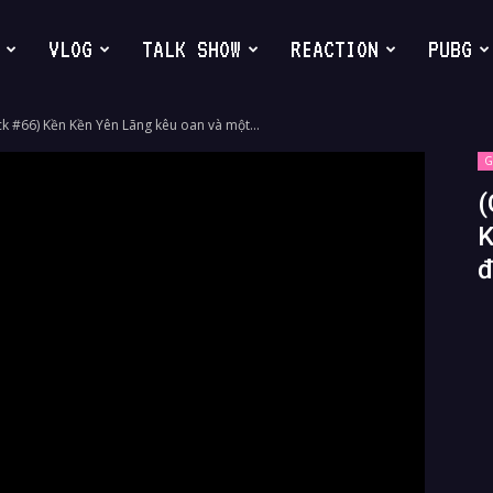
VLOG
TALK SHOW
REACTION
PUBG
 #66) Kền Kền Yên Lãng kêu oan và một...
G
(
K
đ