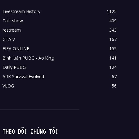
Livestream History
1125
Talk show
409
restream
343
GTA V
167
FIFA ONLINE
155
Bình luận PUBG - Ao làng
141
Daily PUBG
124
ARK Survival Evolved
67
VLOG
56
THEO DÕI CHÚNG TÔI