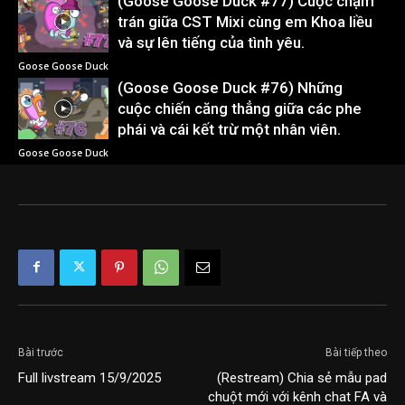
(Goose Goose Duck #77) Cuộc chạm
trán giữa CST Mixi cùng em Khoa liều
và sự lên tiếng của tình yêu.
Goose Goose Duck
(Goose Goose Duck #76) Những
cuộc chiến căng thẳng giữa các phe
phái và cái kết trừ một nhân viên.
Goose Goose Duck
Bài trước
Bài tiếp theo
Full livstream 15/9/2025
(Restream) Chia sẻ mẫu pad
chuột mới với kênh chat FA và