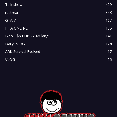
Talk show
409
restream
343
GTA V
167
FIFA ONLINE
155
Bình luận PUBG - Ao làng
141
Daily PUBG
124
ARK Survival Evolved
67
VLOG
56