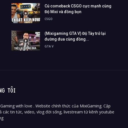
Cú comeback CSGO cực mạnh cùng
Độ Mixi và đồng bọn
CSGO
(Mixigaming GTA V) Độ Tày trở lại
đường đua cùng đồng...
GTA V
NG TÔI
Gaming with love . Website chính thức của MixiGaming. Cập
ả các tin tức, video, vlog đời sống, livestream từ kênh youtube
ng