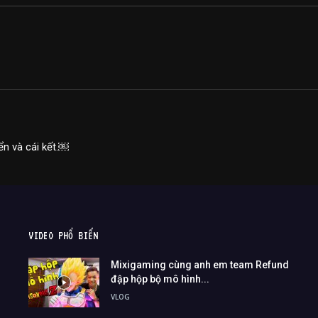
iển và cái kết.￼
VIDEO PHỔ BIẾN
Mixigaming cùng anh em team Refund
đập hộp bộ mô hình...
VLOG