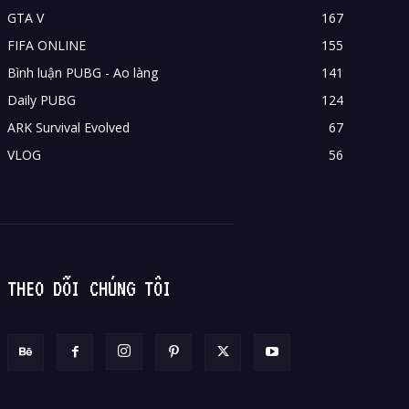
GTA V
167
FIFA ONLINE
155
Bình luận PUBG - Ao làng
141
Daily PUBG
124
ARK Survival Evolved
67
VLOG
56
THEO DÕI CHÚNG TÔI