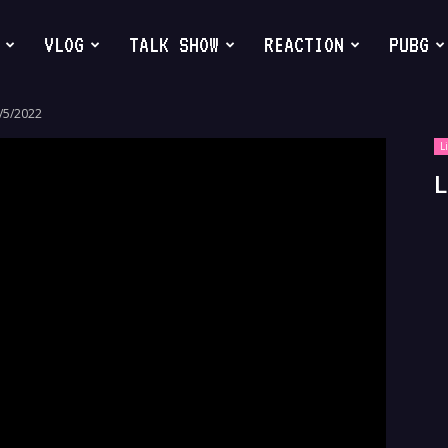
VLOG
TALK SHOW
REACTION
PUBG
/5/2022
L
L