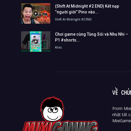
(Shift At Midnight #2 END) Kết nạp
“người giời” Pino vào...
Shift At Midnight #2 END
Chơi game cùng Tùng Sói và Nhu Nhi –
P1 #shorts...
Khác
VỀ CHÚ
From Mixi
nhật tất c
MixiGami