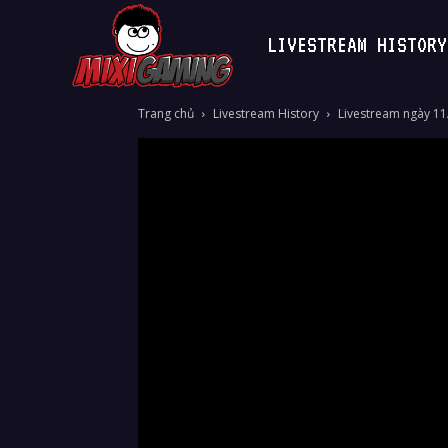
LIVESTREAM HISTORY
MixiGaming
Trang chủ
Livestream History
Livestream ngày 11