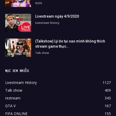
VLOG
Livestream ngày 4/9/2020
Livestream History
(Talkshow) Lý do tại sao mình không thích
stream game thực...
Talk show
MỤC XEM NHIỀU
Livestream History
1127
Talk show
409
restream
343
GTA V
167
FIFA ONLINE
155