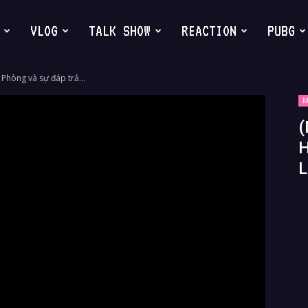
VLOG
TALK SHOW
REACTION
PUBG
Phòng và sự đáp trả...
M
(
H
L