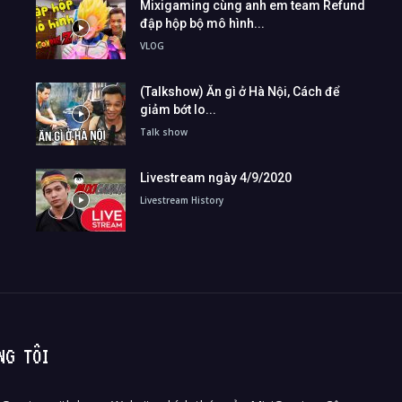
Mixigaming cùng anh em team Refund
đập hộp bộ mô hình...
VLOG
(Talkshow) Ăn gì ở Hà Nội, Cách để
giảm bớt lo...
Talk show
Livestream ngày 4/9/2020
Livestream History
NG TÔI