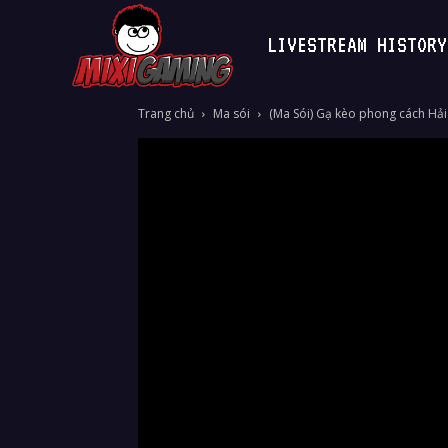
LIVESTREAM HISTORY
MixiGaming
Trang chủ
Ma sói
(Ma Sói) Gạ kèo phong cách Hải 