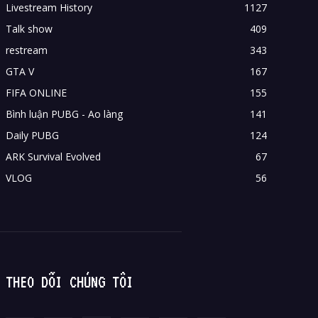
Livestream History
1127
Talk show
409
restream
343
GTA V
167
FIFA ONLINE
155
Bình luận PUBG - Ao làng
141
Daily PUBG
124
ARK Survival Evolved
67
VLOG
56
THEO DÕI CHÚNG TÔI