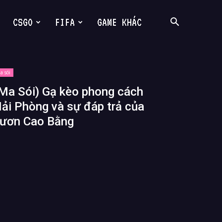
CSGO
FIFA
GAME KHÁC
a sói
Ma Sói) Gạ kèo phong cách
ải Phòng và sự đáp trả của
ươn Cao Bằng