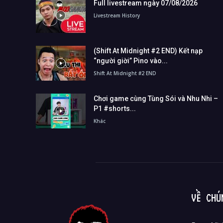
Full livestream ngày 07/08/2026
Livestream History
(Shift At Midnight #2 END) Kết nạp
“người giời” Pino vào...
Shift At Midnight #2 END
Chơi game cùng Tùng Sói và Nhu Nhi –
P1 #shorts...
Khác
VỀ CHÚ