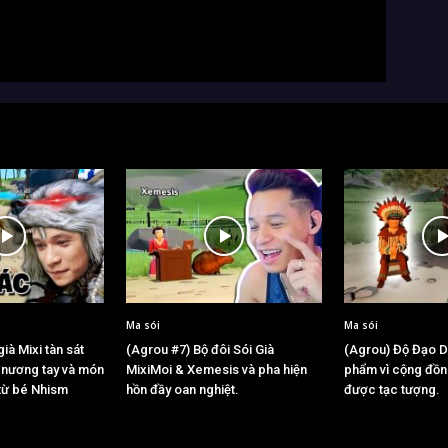
Ma sói
Ma sói
ià Mixi tàn sát
(Agrou #7) Bộ đôi Sói Già
(Agrou) Độ Đạo Di
 nương tay và món
MixiMoi & Xemesis và pha hiện
phẩm vì cộng đồ
 từ bé Nhism
hồn đầy oan nghiệt.
được tạc tượng.