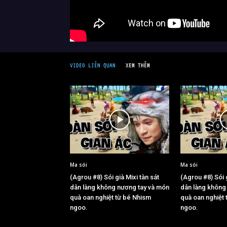
VIDEO LIÊN QUAN
XEM THÊM
Ma sói
Ma sói
(Agrou #8) Sói già Mixi tàn sát
(Agrou #8) Sói g
dân làng không nương tay và món
dân làng không
quà oan nghiệt từ bé Nhism
quà oan nghiệt
ngoo.
ngoo.