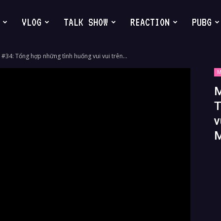
VLOG
TALK SHOW
REACTION
PUBG
#34: Tổng hợp những tình huống vui vui trên...
M
M
T
v
M