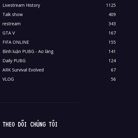
Livestream History
1125
Talk show
409
restream
343
GTA V
167
FIFA ONLINE
155
Bình luận PUBG - Ao làng
141
Daily PUBG
124
ARK Survival Evolved
67
VLOG
56
THEO DÕI CHÚNG TÔI