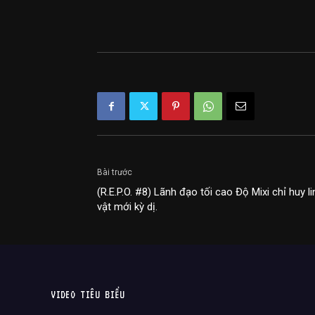
Bài trước
(R.E.P.O. #8) Lãnh đạo tối cao Độ Mixi chỉ huy li
vật mới kỳ dị.
VIDEO TIÊU BIỂU