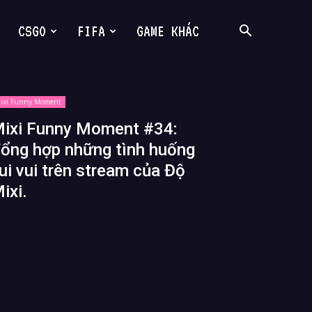
CSGO
FIFA
GAME KHÁC
ixi Funny Moment
ixi Funny Moment #34:
ổng hợp những tình huống
ui vui trên stream của Độ
ixi.