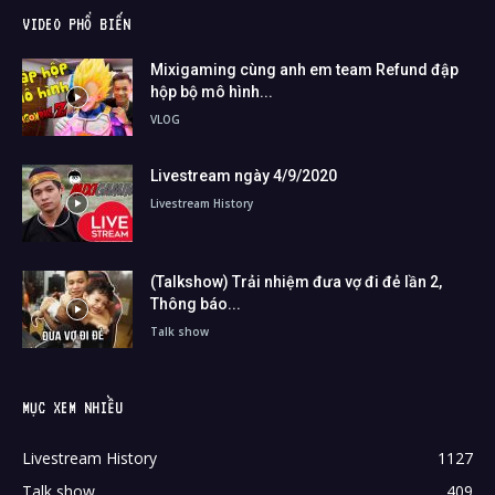
VIDEO PHỔ BIẾN
Mixigaming cùng anh em team Refund đập
hộp bộ mô hình...
VLOG
Livestream ngày 4/9/2020
Livestream History
(Talkshow) Trải nhiệm đưa vợ đi đẻ lần 2,
Thông báo...
Talk show
MỤC XEM NHIỀU
Livestream History
1127
Talk show
409