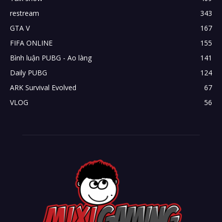
restream
343
GTA V
167
FIFA ONLINE
155
Bình luận PUBG - Ao làng
141
Daily PUBG
124
ARK Survival Evolved
67
VLOG
56