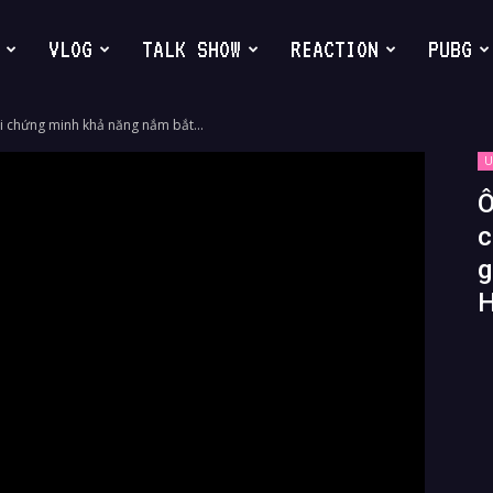
VLOG
TALK SHOW
REACTION
PUBG
 chứng minh khả năng nắm bắt...
U
Ô
c
g
H