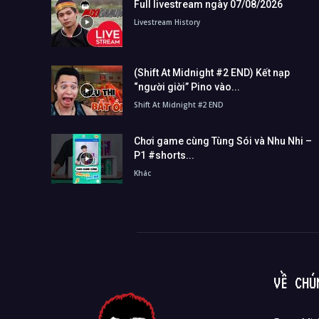
Full livestream ngày 07/08/2026
Livestream History
(Shift At Midnight #2 END) Kết nạp
“người giời” Pino vào...
Shift At Midnight #2 END
Chơi game cùng Tùng Sói và Nhu Nhi –
P1 #shorts...
Khác
VỀ CHÚ