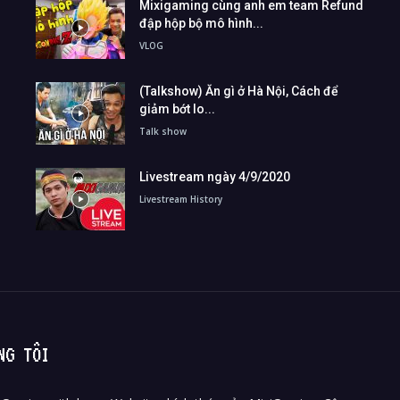
Mixigaming cùng anh em team Refund
đập hộp bộ mô hình...
VLOG
(Talkshow) Ăn gì ở Hà Nội, Cách để
giảm bớt lo...
Talk show
Livestream ngày 4/9/2020
Livestream History
NG TÔI