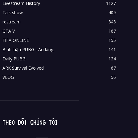
Livestream History
1127
Talk show
409
restream
343
GTA V
167
FIFA ONLINE
155
Bình luận PUBG - Ao làng
141
Daily PUBG
124
ARK Survival Evolved
67
VLOG
56
THEO DÕI CHÚNG TÔI