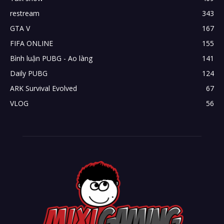
restream
343
GTA V
167
FIFA ONLINE
155
Bình luận PUBG - Ao làng
141
Daily PUBG
124
ARK Survival Evolved
67
VLOG
56