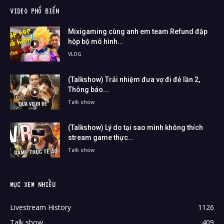
VIDEO PHỔ BIẾN
Mixigaming cùng anh em team Refund đập
hộp bộ mô hình...
VLOG
(Talkshow) Trải nhiệm đưa vợ đi đẻ lần 2,
Thông báo...
Talk show
(Talkshow) Lý do tại sao mình không thích
stream game thực...
Talk show
MỤC XEM NHIỀU
Livestream History
1126
Talk show
409