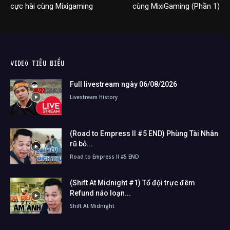
cực hài cùng Mixigaming
cùng MixiGaming (Phần 1)
VIDEO TIÊU BIỂU
Full livestream ngày 06/08/2026
Livestream History
(Road to Empress II #5 END) Phùng Tài Nhân
rũ bỏ...
Road to Empress II #5 END
(Shift At Midnight #1) Tổ đội trực đêm
Refund náo loạn...
Shift At Midnight