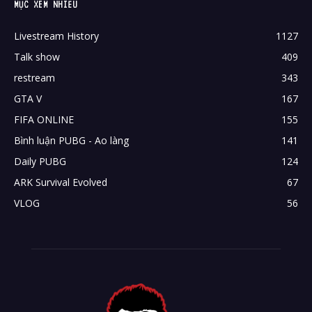
MỤC XEM NHIỀU
Livestream History
1127
Talk show
409
restream
343
GTA V
167
FIFA ONLINE
155
Bình luận PUBG - Ao làng
141
Daily PUBG
124
ARK Survival Evolved
67
VLOG
56