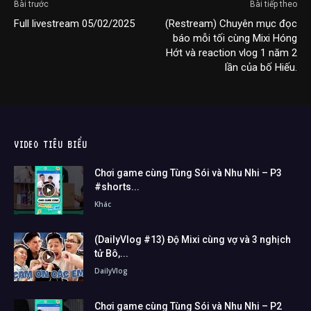
Bài trước
Bài tiếp theo
Full livestream 05/02/2025
(Restream) Chuyên mục đọc
báo mỗi tối cùng Mixi Hóng
Hớt và reaction vlog 1 năm 2
lần của bố Hiếu.
VIDEO TIÊU BIỂU
Chơi game cùng Tùng Sói và Nhu Nhi – P3
#shorts...
Khác
(DailyVlog #13) Độ Mixi cùng vợ và 3 nghịch
tử Bô,...
DailyVlog
Chơi game cùng Tùng Sói và Nhu Nhi – P2