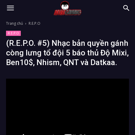
Trang chủ
R.E.P.O
R.E.P.O
(R.E.P.O. #5) Nhạc bản quyền gánh
còng lưng tổ đội 5 báo thủ Độ Mixi,
Ben10$, Nhism, QNT và Datkaa.