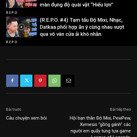
màn đụng độ quái vật “Hiếu lợn”
R.E.P.O
(R.E.P.O. #4) Tam tấu Độ Mixi, Nhạc,
Datkaa phối hợp ăn ý cùng nhau vượt
qua vô vàn cửa ải khó nhằn.
R.E.P.O
Bài trước
Bài tiếp theo
Câu chuyện xem bói
Hội bạn thân Độ Mixi, PewPew,
Xemesis “gồng gánh” các
người em quẩy tung tựa game