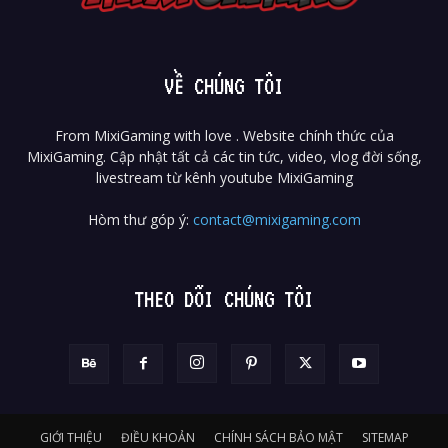
VỀ CHÚNG TÔI
From MixiGaming with love . Website chính thức của
MixiGaming. Cập nhật tất cả các tin tức, video, vlog đời sống,
livestream từ kênh youtube MixiGaming
Hòm thư góp ý:
contact@mixigaming.com
THEO DÕI CHÚNG TÔI
GIỚI THIỆU
ĐIỀU KHOẢN
CHÍNH SÁCH BẢO MẬT
SITEMAP