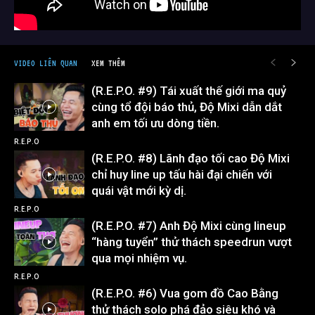
VIDEO LIÊN QUAN
XEM THÊM
(R.E.P.O. #9) Tái xuất thế giới ma quỷ
cùng tổ đội báo thủ, Độ Mixi dẫn dắt
anh em tối ưu dòng tiền.
R.E.P.O
(R.E.P.O. #8) Lãnh đạo tối cao Độ Mixi
chỉ huy line up tấu hài đại chiến với
quái vật mới kỳ dị.
R.E.P.O
(R.E.P.O. #7) Anh Độ Mixi cùng lineup
“hàng tuyển” thử thách speedrun vượt
qua mọi nhiệm vụ.
R.E.P.O
(R.E.P.O. #6) Vua gom đồ Cao Bằng
thử thách solo phá đảo siêu khó và