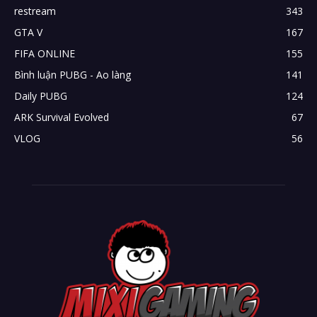
restream
343
GTA V
167
FIFA ONLINE
155
Bình luận PUBG - Ao làng
141
Daily PUBG
124
ARK Survival Evolved
67
VLOG
56