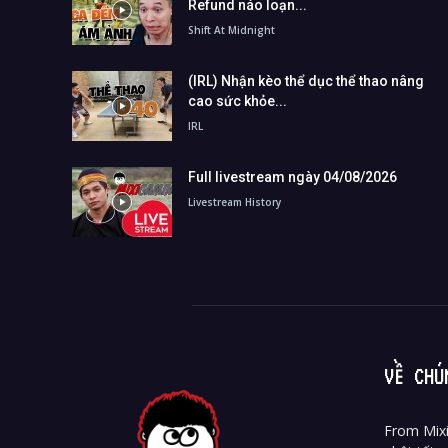
Refund náo loạn...
Shift At Midnight
(IRL) Nhận kèo thể dục thể thao nâng
cao sức khỏe...
IRL
Full livestream ngày 04/08/2026
Livestream History
VỀ CHÚ
From Mixi