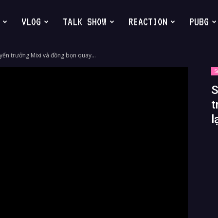
VLOG
TALK SHOW
REACTION
PUBG
yển trưởng Mixi và đồng bọn quay...
S
S
t
l