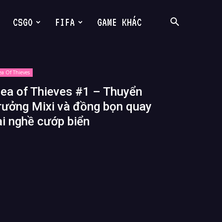
CSGO
FIFA
GAME KHÁC
ea Of Thieves
ea of Thieves #1 – Thuyển
rưởng Mixi và đồng bọn quay
ại nghề cướp biển