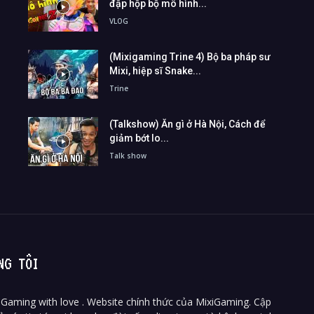
đập hộp bộ mô hình...
VLOG
(Mixigaming Trine 4) Bộ ba pháp sư
Mixi, hiệp sĩ Snake...
Trine
(Talkshow) Ăn gì ở Hà Nội, Cách để
giảm bớt lo...
Talk show
NG TÔI
Gaming with love . Website chính thức của MixiGaming. Cập