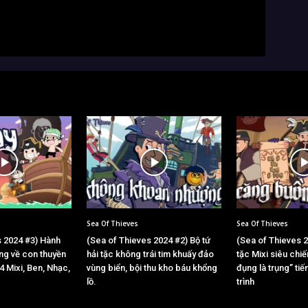
Sea Of Thieves
Sea Of Thieves
s 2024 #3) Hành
(Sea of Thieves 2024 #2) Bộ tứ
(Sea of Thieves 2
ang về con thuyền
hải tặc không trái tim khuấy đảo
tặc Mixi siêu chiế
4 Mixi, Ben, Nhạc,
vùng biển, bội thu kho báu khổng
đụng là trụng” tiế
lồ.
trình