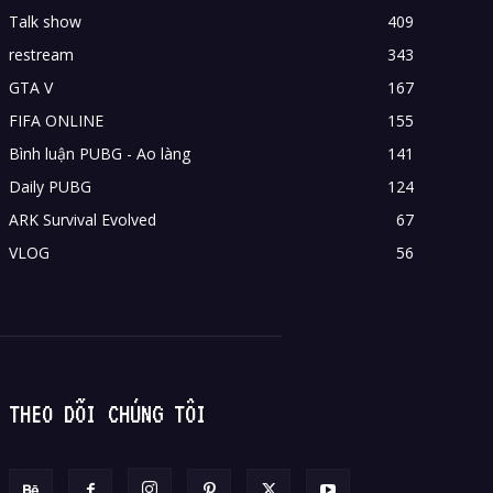
Talk show
409
restream
343
GTA V
167
FIFA ONLINE
155
Bình luận PUBG - Ao làng
141
Daily PUBG
124
ARK Survival Evolved
67
VLOG
56
THEO DÕI CHÚNG TÔI