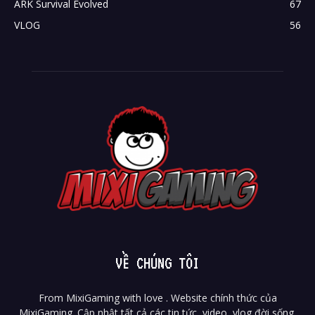
ARK Survival Evolved
67
VLOG
56
VỀ CHÚNG TÔI
From MixiGaming with love . Website chính thức của
MixiGaming. Cập nhật tất cả các tin tức, video, vlog đời sống,