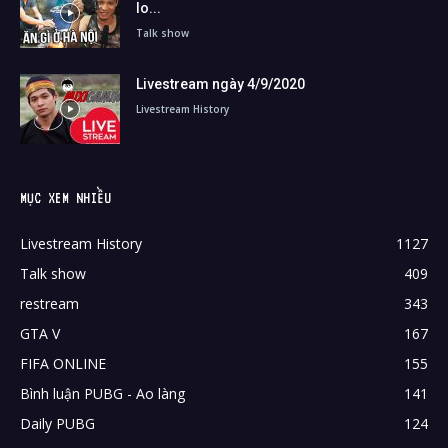
lo...
Talk show
Livestream ngày 4/9/2020
Livestream History
MỤC XEM NHIỀU
Livestream History
1127
Talk show
409
restream
343
GTA V
167
FIFA ONLINE
155
Bình luận PUBG - Ao làng
141
Daily PUBG
124