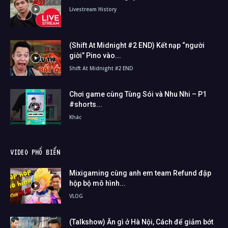
Livestream History
(Shift At Midnight #2 END) Kết nạp “người
giời” Pino vào...
Shift At Midnight #2 END
Chơi game cùng Tùng Sói và Nhu Nhi – P1
#shorts...
Khác
VIDEO PHỔ BIẾN
Mixigaming cùng anh em team Refund đập
hộp bộ mô hình...
VLOG
(Talkshow) Ăn gì ở Hà Nội, Cách để giảm bớt