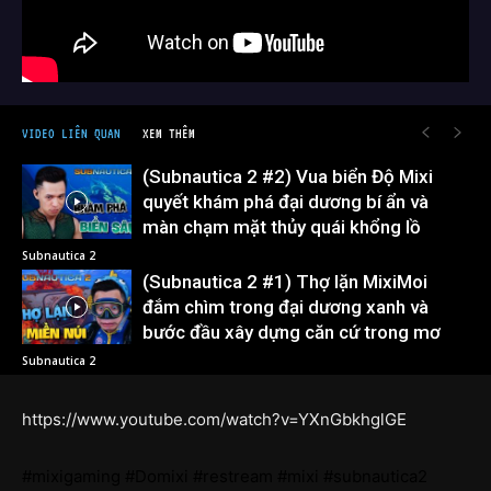
VIDEO LIÊN QUAN
XEM THÊM
(Subnautica 2 #2) Vua biển Độ Mixi
quyết khám phá đại dương bí ẩn và
màn chạm mặt thủy quái khổng lồ
Subnautica 2
(Subnautica 2 #1) Thợ lặn MixiMoi
đắm chìm trong đại dương xanh và
bước đầu xây dựng căn cứ trong mơ
Subnautica 2
https://www.youtube.com/watch?v=YXnGbkhglGE
#mixigaming #Domixi #restream #mixi #subnautica2