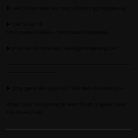
► Link Discord giao lưu: https://discord.gg/mixigaming
► Link Group FB:
https://www.facebook.com/groups/mixigaming/
► Email liên hệ công việc: works@mixigaming.com
———————————————————————————
——————————–
► Shop game bản quyền số 1 Việt Nam: divineshop.vn
(Nhập Code: mixigaming để giảm 5% tất cả game Steam
trên DivineShop)