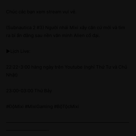
Chúc các bạn xem stream vui vẻ.
(Subnautica 2 #3) Người nhái Mixi xây căn cứ mới và tìm
ra bí ẩn đằng sau nền văn minh Alien cổ đại.
►Lịch Live:
22:22-3:00 hàng ngày trên Youtube (nghỉ Thứ Tư và Chủ
Nhật)
23:00-03:00 Thứ Bảy
#ĐộMixi #MixiGaming #BộTộcMixi
———————————————————————————
—————————-