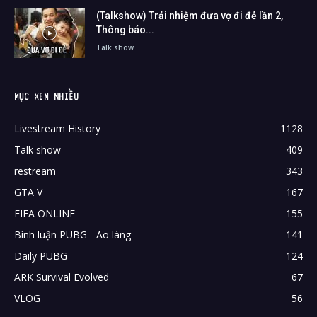
(Talkshow) Trải nhiệm đưa vợ đi đẻ lần 2,
Thông báo...
Talk show
MỤC XEM NHIỀU
Livestream History
1128
Talk show
409
restream
343
GTA V
167
FIFA ONLINE
155
Bình luận PUBG - Ao làng
141
Daily PUBG
124
ARK Survival Evolved
67
VLOG
56