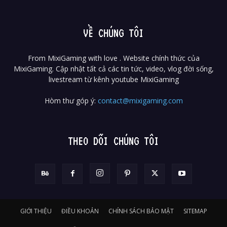
VỀ CHÚNG TÔI
From MixiGaming with love . Website chính thức của
MixiGaming. Cập nhật tất cả các tin tức, video, vlog đời sống,
livestream từ kênh youtube MixiGaming
Hòm thư góp ý:
contact@mixigaming.com
THEO DÕI CHÚNG TÔI
GIỚI THIỆU
ĐIỀU KHOẢN
CHÍNH SÁCH BẢO MẬT
SITEMAP