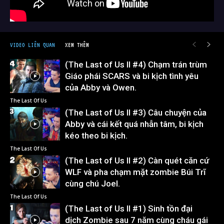
VIDEO LIÊN QUAN
XEM THÊM
(The Last of Us II #4) Chạm trán trùm
Giáo phái SCARS và bi kịch tình yêu
của Abby và Owen.
The Last Of Us
(The Last of Us II #3) Câu chuyện của
Abby và cái kết quá nhẫn tâm, bi kịch
kéo theo bi kịch.
The Last Of Us
(The Last of Us II #2) Càn quét căn cứ
WLF và pha chạm mặt zombie Búi Trĩ
cùng chú Joel.
The Last Of Us
(The Last of Us II #1) Sinh tồn đại
dịch Zombie sau 7 năm cùng cháu gái