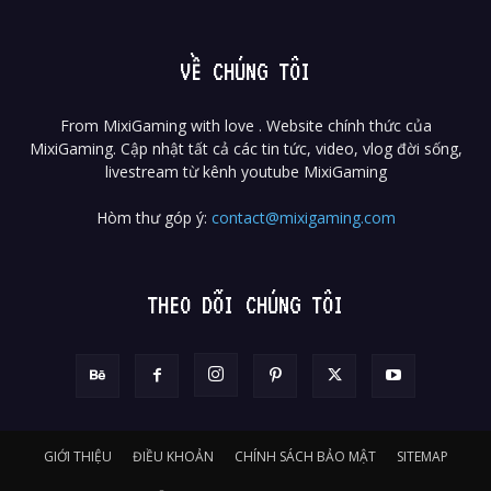
VỀ CHÚNG TÔI
From MixiGaming with love . Website chính thức của
MixiGaming. Cập nhật tất cả các tin tức, video, vlog đời sống,
livestream từ kênh youtube MixiGaming
Hòm thư góp ý:
contact@mixigaming.com
THEO DÕI CHÚNG TÔI
GIỚI THIỆU
ĐIỀU KHOẢN
CHÍNH SÁCH BẢO MẬT
SITEMAP