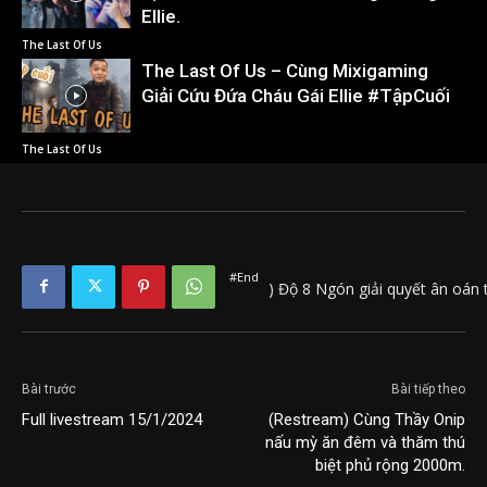
Ellie.
The Last Of Us
The Last Of Us – Cùng Mixigaming
Giải Cứu Đứa Cháu Gái Ellie #TậpCuối
The Last Of Us
#End
) Độ 8 Ngón giải quyết ân oán 
Bài trước
Bài tiếp theo
Full livestream 15/1/2024
(Restream) Cùng Thầy Onip
nấu mỳ ăn đêm và thăm thú
biệt phủ rộng 2000m.