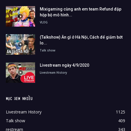
Mixigaming cùng anh em team Refund đập
hộp bộ mô hình...
VLOG
(Talkshow) Ăn gì ở Hà Nội, Cách để giảm bớt
lo...
Talk show
Livestream ngày 4/9/2020
Livestream History
MỤC XEM NHIỀU
Livestream History
1125
Talk show
409
restream
343