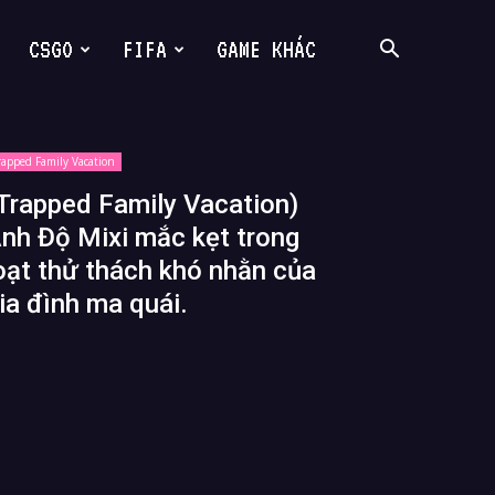
CSGO
FIFA
GAME KHÁC
rapped Family Vacation
Trapped Family Vacation)
nh Độ Mixi mắc kẹt trong
oạt thử thách khó nhằn của
ia đình ma quái.