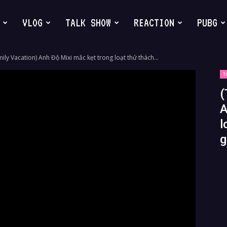
VLOG
TALK SHOW
REACTION
PUBG
ly Vacation) Anh Độ Mixi mắc kẹt trong loạt thử thách...
T
(
A
l
g