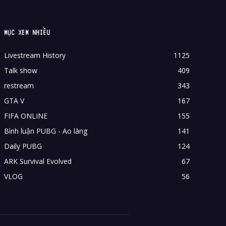
MỤC XEM NHIỀU
Livestream History
1125
Talk show
409
restream
343
GTA V
167
FIFA ONLINE
155
Bình luận PUBG - Ao làng
141
Daily PUBG
124
ARK Survival Evolved
67
VLOG
56