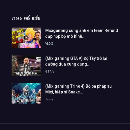
VIDEO PHỔ BIẾN
Mixigaming cùng anh em team Refund
đập hộp bộ mô hình...
VLOG
(Mixigaming GTA V) Độ Tày trở lại
đường đua cùng đồng...
GTA V
(Mixigaming Trine 4) Bộ ba pháp sư
Mixi, hiệp sĩ Snake...
Trine