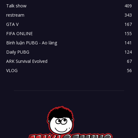
Talk show
409
restream
343
GTA V
167
FIFA ONLINE
155
Bình luận PUBG - Ao làng
141
Daily PUBG
124
ARK Survival Evolved
67
VLOG
56