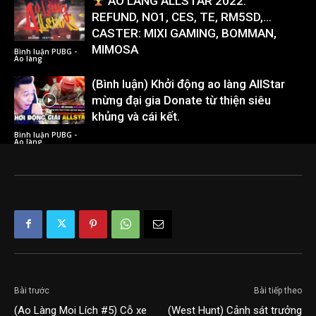
AO LÀNG ALLSTAR 2022:
REFUND, NO1, CES, TE, RM5SD,…
CASTER: MIXI GAMING, BOMMAN,
MIMOSA
Bình luận PUBG -
Ao làng
(Bình luận) Khởi động ao làng AllStar
mừng đại gia Donate từ thiện siêu
khủng và cái kết.
Bình luận PUBG -
Ao làng
Bài trước
Bài tiếp theo
(Ao Làng Moi Lích #5) Cỗ xe
(West Hunt) Cảnh sát trưởng