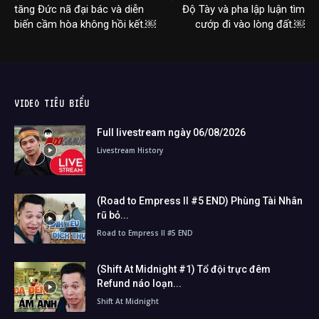
tăng Đức nã đại bác và diễn
Độ Tày và pha lập luận tìm
biến cầm hòa không hồi kết.￼
cướp đi vào lòng đất.￼
VIDEO TIÊU BIỂU
Full livestream ngày 06/08/2026
Livestream History
(Road to Empress II #5 END) Phùng Tài Nhân
rũ bỏ...
Road to Empress II #5 END
(Shift At Midnight #1) Tổ đội trực đêm
Refund náo loạn...
Shift At Midnight