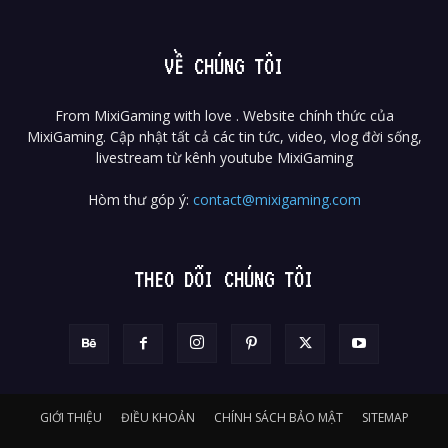
VỀ CHÚNG TÔI
From MixiGaming with love . Website chính thức của
MixiGaming. Cập nhật tất cả các tin tức, video, vlog đời sống,
livestream từ kênh youtube MixiGaming
Hòm thư góp ý:
contact@mixigaming.com
THEO DÕI CHÚNG TÔI
GIỚI THIỆU
ĐIỀU KHOẢN
CHÍNH SÁCH BẢO MẬT
SITEMAP