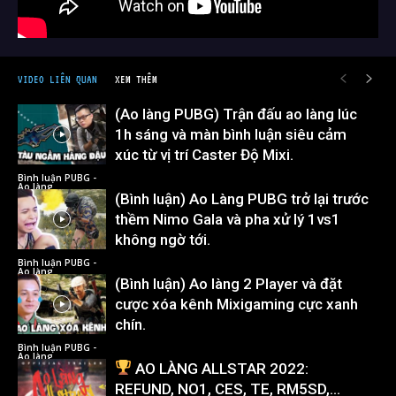
VIDEO LIÊN QUAN
XEM THÊM
(Ao làng PUBG) Trận đấu ao làng lúc
1h sáng và màn bình luận siêu cảm
xúc từ vị trí Caster Độ Mixi.
Bình luận PUBG -
Ao làng
(Bình luận) Ao Làng PUBG trở lại trước
thềm Nimo Gala và pha xử lý 1vs1
không ngờ tới.
Bình luận PUBG -
Ao làng
(Bình luận) Ao làng 2 Player và đặt
cược xóa kênh Mixigaming cực xanh
chín.
Bình luận PUBG -
Ao làng
AO LÀNG ALLSTAR 2022:
REFUND, NO1, CES, TE, RM5SD,…