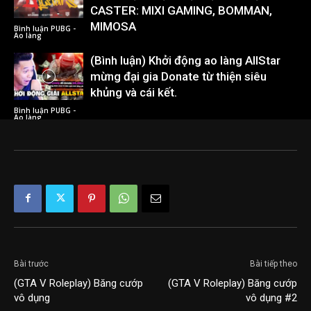
CASTER: MIXI GAMING, BOMMAN,
MIMOSA
Bình luận PUBG -
Ao làng
(Bình luận) Khởi động ao làng AllStar
mừng đại gia Donate từ thiện siêu
khủng và cái kết.
Bình luận PUBG -
Ao làng
Bài trước
Bài tiếp theo
(GTA V Roleplay) Băng cướp
(GTA V Roleplay) Băng cướp
vô dụng
vô dụng #2