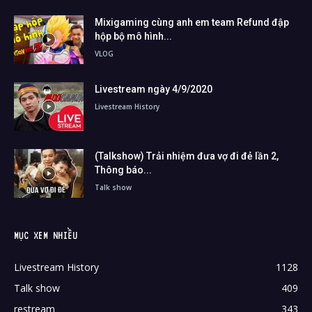
Mixigaming cùng anh em team Refund đập
hộp bộ mô hình...
VLOG
Livestream ngày 4/9/2020
Livestream History
(Talkshow) Trải nhiệm đưa vợ đi đẻ lần 2,
Thông báo...
Talk show
MỤC XEM NHIỀU
Livestream History
1128
Talk show
409
restream
343