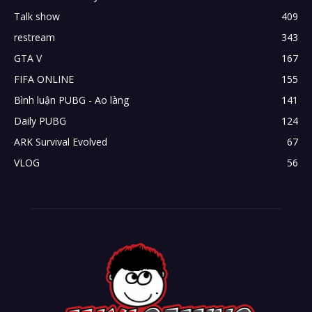
Talk show
409
restream
343
GTA V
167
FIFA ONLINE
155
Bình luận PUBG - Ao làng
141
Daily PUBG
124
ARK Survival Evolved
67
VLOG
56