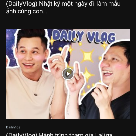
(DailyVlog) Nhật ký một ngày đi làm mẫu
ảnh cùng con...
DailyVlog
(DailyVlog) Hành trình tham gia Laliga