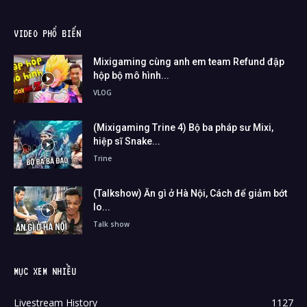
VIDEO PHỔ BIẾN
Mixigaming cùng anh em team Refund đập
hộp bộ mô hình...
VLOG
(Mixigaming Trine 4) Bộ ba pháp sư Mixi,
hiệp sĩ Snake...
Trine
(Talkshow) Ăn gì ở Hà Nội, Cách để giảm bớt
lo...
Talk show
MỤC XEM NHIỀU
Livestream History
1127