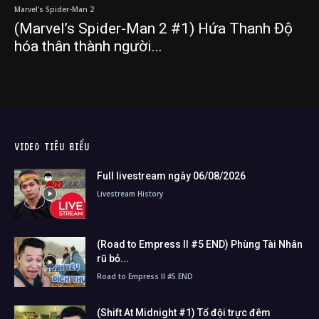
Marvel's Spider-Man 2
(Marvel’s Spider-Man 2 #1) Hứa Thanh Độ
hóa thân thành người...
VIDEO TIÊU BIỂU
Full livestream ngày 06/08/2026
Livestream History
(Road to Empress II #5 END) Phùng Tài Nhân
rũ bỏ...
Road to Empress II #5 END
(Shift At Midnight #1) Tổ đội trực đêm