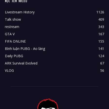
MỤC XEM NHIỀU
Livestream History
1126
Talk show
409
restream
343
GTA V
167
FIFA ONLINE
155
Bình luận PUBG - Ao làng
141
Daily PUBG
124
ARK Survival Evolved
67
VLOG
56