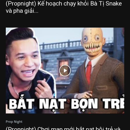
(Propnight) Kế hoạch chạy khỏi Bà Tị Snake
và pha giải...
Prop Night
(Propnight) Chơi map mới bắt nạt hội trẻ và