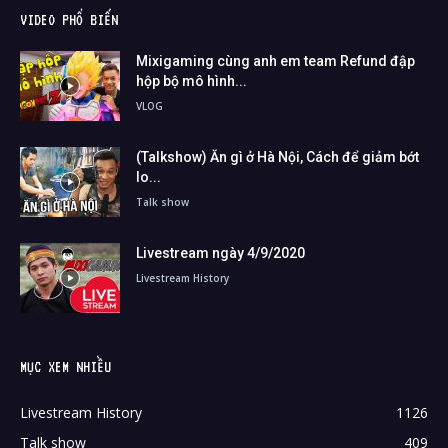
VIDEO PHỔ BIẾN
Mixigaming cùng anh em team Refund đập
hộp bộ mô hình...
VLOG
(Talkshow) Ăn gì ở Hà Nội, Cách để giảm bớt
lo...
Talk show
Livestream ngày 4/9/2020
Livestream History
MỤC XEM NHIỀU
Livestream History
1126
Talk show
409