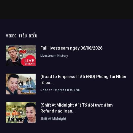
VIDEO TIÊU BIỂU
Full livestream ngày 06/08/2026
Livestream History
(Road to Empress II #5 END) Phùng Tài Nhân
rũ bỏ...
Road to Empress II #5 END
(Shift At Midnight #1) Tổ đội trực đêm
Refund náo loạn...
Shift At Midnight