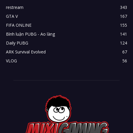
restream
343
GTA V
167
FIFA ONLINE
155
Bình luận PUBG - Ao làng
141
Daily PUBG
124
ARK Survival Evolved
67
VLOG
56