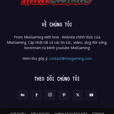
VỀ CHÚNG TÔI
From MixiGaming with love . Website chính thức của
MixiGaming. Cập nhật tất cả các tin tức, video, vlog đời sống,
livestream từ kênh youtube MixiGaming
Hòm thư góp ý:
contact@mixigaming.com
THEO DÕI CHÚNG TÔI
GIỚI THIỆU
ĐIỀU KHOẢN
CHÍNH SÁCH BẢO MẬT
SITEMAP