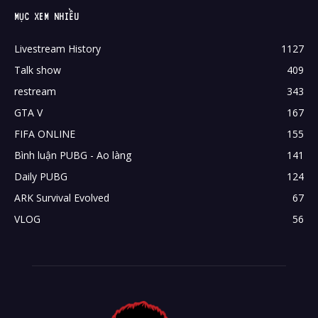
MỤC XEM NHIỀU
Livestream History
1127
Talk show
409
restream
343
GTA V
167
FIFA ONLINE
155
Bình luận PUBG - Ao làng
141
Daily PUBG
124
ARK Survival Evolved
67
VLOG
56