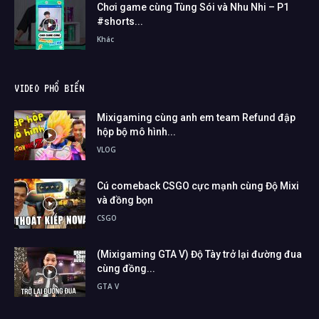
Chơi game cùng Tùng Sói và Nhu Nhi – P1
#shorts...
Khác
VIDEO PHỔ BIẾN
Mixigaming cùng anh em team Refund đập
hộp bộ mô hình...
VLOG
Cú comeback CSGO cực mạnh cùng Độ Mixi
và đồng bọn
CSGO
(Mixigaming GTA V) Độ Tày trở lại đường đua
cùng đồng...
GTA V