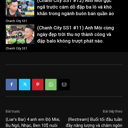
(Chanh City SS1 #12) Anh Môi gục
ngã trước cám dỗ đập ba lô và khó
khăn trong ngành buôn bán quần áo
Chanh City SS1
(Chanh City SS1 #11) Anh Môi cùng
ngày đẹp trời thu nợ thành công và
đập balo không trượt phát nào.
Chanh City SS1
Bài trước
Bài tiếp theo
(Liar’s Bar) 4 anh em Độ Mixi,
(Restream) Buổi tối đầu tuần
Bu Ngô, Nhạc, Ben 10$ nuôi
đầy năng lượng và châm ngôn