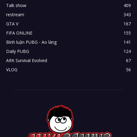
Talk show
409
restream
343
GTA V
167
FIFA ONLINE
155
Bình luận PUBG - Ao làng
141
Daily PUBG
124
ARK Survival Evolved
67
VLOG
56