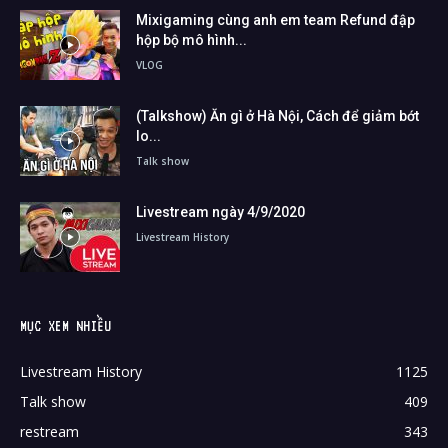
Mixigaming cùng anh em team Refund đập
hộp bộ mô hình...
VLOG
(Talkshow) Ăn gì ở Hà Nội, Cách để giảm bớt
lo...
Talk show
Livestream ngày 4/9/2020
Livestream History
MỤC XEM NHIỀU
Livestream History
1125
Talk show
409
restream
343