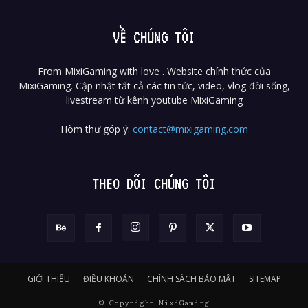
VỀ CHÚNG TÔI
From MixiGaming with love . Website chính thức của
MixiGaming. Cập nhật tất cả các tin tức, video, vlog đời sống,
livestream từ kênh youtube MixiGaming
Hòm thư góp ý:
contact@mixigaming.com
THEO DÕI CHÚNG TÔI
GIỚI THIỆU
ĐIỀU KHOẢN
CHÍNH SÁCH BẢO MẬT
SITEMAP
© Copyright MixiGaming