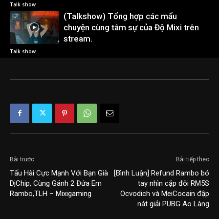
Talk show
(Talkshow) Tổng hợp các mẩu
chuyện cùng tâm sự của Độ Mixi trên
stream.
Talk show
Bài trước
Bài tiếp theo
Tấu Hài Cực Mạnh Với Bạn Già
[Bình Luận] Refund Rambo bó
DjChip, Cùng Gánh 2 Đứa Em
tay nhìn cặp đôi RM5S
Rambo,TLH – Mixigaming
Ocvodich và MeiCocain đập
nát giải PUBG Ao Làng