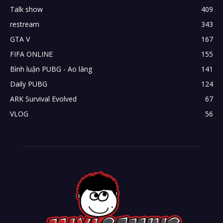
Talk show
409
restream
343
GTA V
167
FIFA ONLINE
155
Bình luận PUBG - Ao làng
141
Daily PUBG
124
ARK Survival Evolved
67
VLOG
56