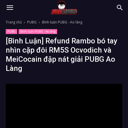
Trang chủ
PUBG
Bình luận PUBG - Ao làng
PUBG
Bình luận PUBG - Ao làng
[Bình Luận] Refund Rambo bó tay
nhìn cặp đôi RM5S Ocvodich và
MeiCocain đập nát giải PUBG Ao
Làng