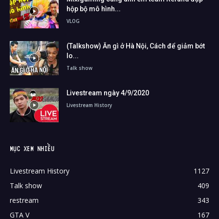
hộp bộ mô hình...
VLOG
(Talkshow) Ăn gì ở Hà Nội, Cách để giảm bớt
lo...
Talk show
Livestream ngày 4/9/2020
Livestream History
MỤC XEM NHIỀU
Livestream History
1127
Talk show
409
restream
343
GTA V
167