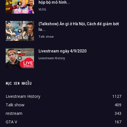
hộp bộ mô hình...
VLOG
(Talkshow) Ăn gì ở Hà Nội, Cách để giảm bớt
lo...
Talk show
Livestream ngày 4/9/2020
Livestream History
MỤC XEM NHIỀU
Livestream History
1127
Talk show
409
restream
343
GTA V
167