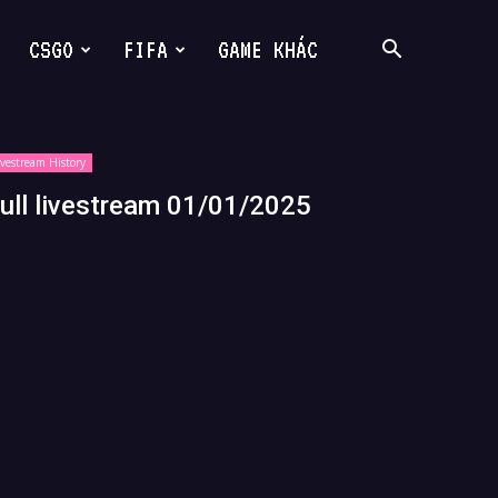
CSGO
FIFA
GAME KHÁC
ivestream History
ull livestream 01/01/2025