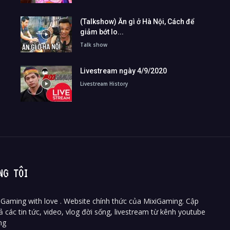
(Talkshow) Ăn gì ở Hà Nội, Cách để
giảm bớt lo...
Talk show
Livestream ngày 4/9/2020
Livestream History
NG TÔI
Gaming with love . Website chính thức của MixiGaming. Cập
ả các tin tức, video, vlog đời sống, livestream từ kênh youtube
ng