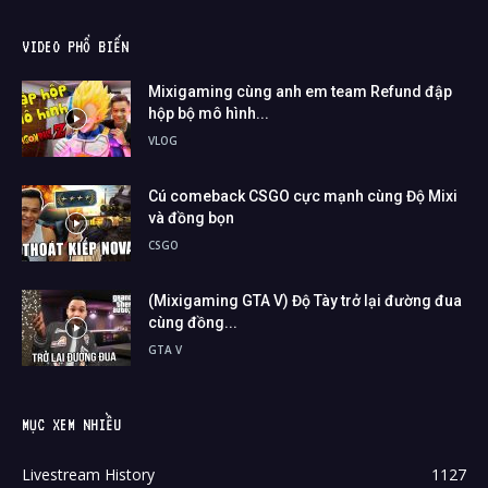
VIDEO PHỔ BIẾN
Mixigaming cùng anh em team Refund đập
hộp bộ mô hình...
VLOG
Cú comeback CSGO cực mạnh cùng Độ Mixi
và đồng bọn
CSGO
(Mixigaming GTA V) Độ Tày trở lại đường đua
cùng đồng...
GTA V
MỤC XEM NHIỀU
Livestream History
1127