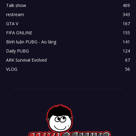
Talk show
409
restream
343
GTA V
167
FIFA ONLINE
155
Bình luận PUBG - Ao làng
141
Daily PUBG
124
ARK Survival Evolved
67
VLOG
56