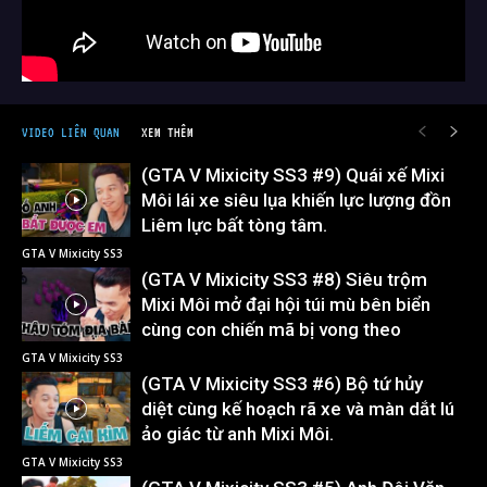
VIDEO LIÊN QUAN
XEM THÊM
(GTA V Mixicity SS3 #9) Quái xế Mixi
Môi lái xe siêu lụa khiến lực lượng đồn
Liêm lực bất tòng tâm.
GTA V Mixicity SS3
(GTA V Mixicity SS3 #8) Siêu trộm
Mixi Môi mở đại hội túi mù bên biển
cùng con chiến mã bị vong theo
GTA V Mixicity SS3
(GTA V Mixicity SS3 #6) Bộ tứ hủy
diệt cùng kế hoạch rã xe và màn dắt lú
ảo giác từ anh Mixi Môi.
GTA V Mixicity SS3