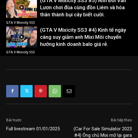
(GTA V Mixicity SS3 #5) Anh Đôi Văn
Lươn chơi đùa cùng đồn Liêm và hóa
thân thành bụi cây biết cười.
GTA V Mixicity SS3
(GTA V Mixicity SS3 #4) Kinh tế ngày
càng suy giảm anh Mixi Môi chuyển
hướng kinh doanh balo giá rẻ.
GTA V Mixicity SS3
Bài trước
Bài tiếp theo
Full livestream 01/01/2025
(Car For Sale Simulator 2023
#4) Ông chủ Mixi mở lại gara