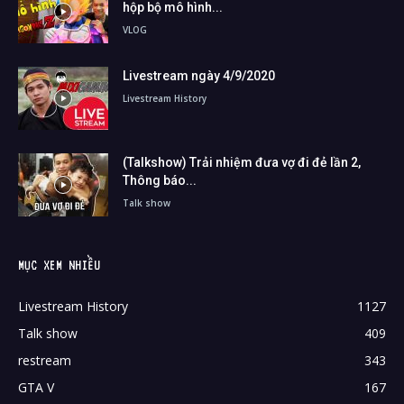
hộp bộ mô hình...
VLOG
Livestream ngày 4/9/2020
Livestream History
(Talkshow) Trải nhiệm đưa vợ đi đẻ lần 2,
Thông báo...
Talk show
MỤC XEM NHIỀU
Livestream History
1127
Talk show
409
restream
343
GTA V
167