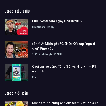
VIDEO TIÊU BIỂU
Full livestream ngày 07/08/2026
Livestream History
(Shift At Midnight #2 END) Kết nạp “người
giời” Pino vào...
Shift At Midnight #2 END
Chơi game cùng Tùng Sói và Nhu Nhi – P1
#shorts...
Khác
VIDEO PHỔ BIẾN
Mixigaming cùng anh em team Refund đập