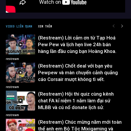
VIDEO LIÊN QUAN
XEM THÊM
(Restream) Lời cảm ơn từ Tạp Hoá
Pew Pew và lịch hẹn live 24h bán
hàng lần đầu cùng bạn Hoàng Khoa.
restream
(Restream) Chốt deal với bạn yêu
Pewpew và màn chuyển cảnh quảng
cáo Corsair mượt không tì vết.
restream
(Restream) Hội thi quiz cùng kênh
chat FA kỉ niệm 1 năm làm đại sứ
MLBB và cú nổ donate lịch sử.
restream
(Restream) Chúc mừng năm mới toàn
thể anh em Bộ Tộc Mixigaming và