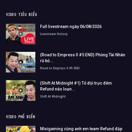
VIDEO TIÊU BIỂU
Full livestream ngày 06/08/2026
Livestream History
(Road to Empress II #5 END) Phùng Tài Nhân
rũ bỏ...
Road to Empress II #5 END
(Shift At Midnight #1) Tổ đội trực đêm
Refund náo loạn...
Shift At Midnight
VIDEO PHỔ BIẾN
Mixigaming cùng anh em team Refund đập