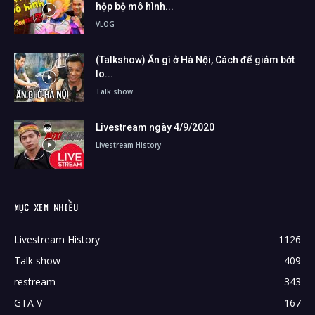
hộp bộ mô hình...
VLOG
(Talkshow) Ăn gì ở Hà Nội, Cách để giảm bớt
lo...
Talk show
Livestream ngày 4/9/2020
Livestream History
MỤC XEM NHIỀU
Livestream History
1126
Talk show
409
restream
343
GTA V
167