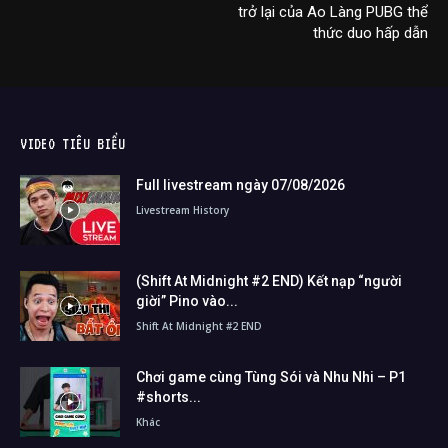
trở lại của Ao Làng PUBG thể
thức duo hấp dẫn
VIDEO TIÊU BIỂU
Full livestream ngày 07/08/2026
Livestream History
(Shift At Midnight #2 END) Kết nạp “người
giời” Pino vào...
Shift At Midnight #2 END
Chơi game cùng Tùng Sói và Nhu Nhi – P1
#shorts...
Khác