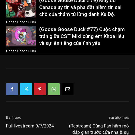
(Goose Goose Duck #79) Máy dò
Canada uy tín và pha đặt niềm tin sai
chỗ của thám tử lừng danh Ku Độ.
Goose Goose Duck
(Goose Goose Duck #77) Cuộc chạm
trán giữa CST Mixi cùng em Khoa liều
và sự lên tiếng của tình yêu.
Goose Goose Duck
Bài trước
Bài tiếp theo
Full livestream 9/7/2024
(Restream) Cùng Fan hâm mộ
đập gián trước cửa nhà & sự