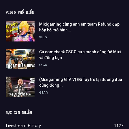
VIDEO PHỔ BIẾN
Mixigaming cùng anh em team Refund đập
hộp bộ mô hình...
VLOG
Cú comeback CSGO cực mạnh cùng Độ Mixi
và đồng bọn
CSGO
(Mixigaming GTA V) Độ Tày trở lại đường đua
cùng đồng...
GTA V
MỤC XEM NHIỀU
Livestream History
1127