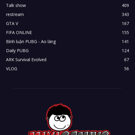
Talk show
409
restream
343
GTA V
167
FIFA ONLINE
155
Bình luận PUBG - Ao làng
141
Daily PUBG
124
ARK Survival Evolved
67
VLOG
56